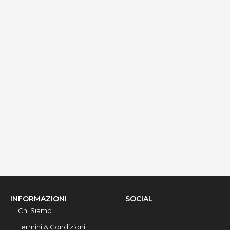
Palazzo Gallo - Camere Le Terrazze vista mare
via Ribera 6, Gallipoli, 73014, Lecce, Italy
Info rapide
Dettagli
INFORMAZIONI
SOCIAL
Chi Siamo
Termini & Condizioni