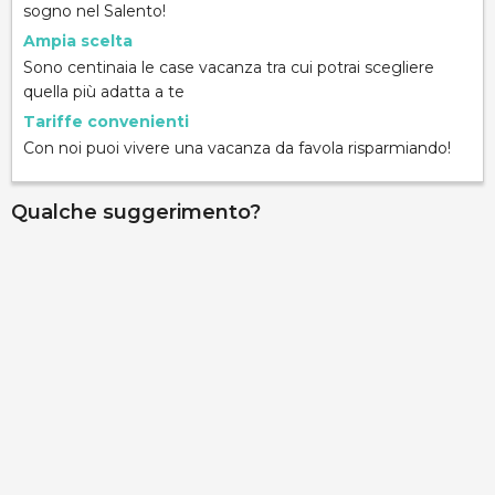
sogno nel Salento!
Ampia scelta
Sono centinaia le case vacanza tra cui potrai scegliere
quella più adatta a te
Tariffe convenienti
Con noi puoi vivere una vacanza da favola risparmiando!
Qualche suggerimento?
Villa Montani
contrada Fani, Marina di Pescoluse, 73050, Lecce,
Italy
Info rapide
Dettagli