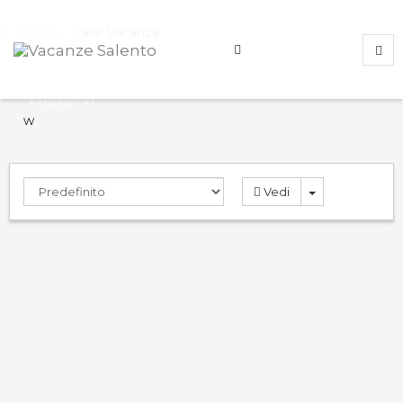
Home
Case Vacanza
Pericolo : #1
w
Vedi
Rosa Virginia 3
9.0
PRENOTA
Case Vacanza
Gallipoli
,
Lecce
,
Italy