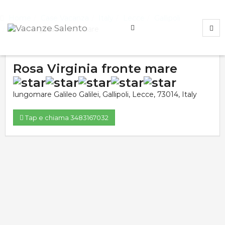
Home
Case Vacanza
Italy
Lecce
Gallipoli
Rosa Virginia fronte mare
Rosa Virginia fronte mare
lungomare Galileo Galilei
,
Gallipoli
,
Lecce
,
73014
,
Italy
Tap e chiama 3483167032
Valutazione media:
Voti totali:
9.6
5