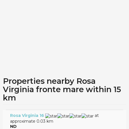
nessuna nota contro
0
0
Segnala recensione
Show all reviews
Devi effettuare l´accesso per inserire una
recensione.
Properties nearby Rosa
Virginia fronte mare within 15
km
Rosa Virginia 16
at
approximate 0.03 km
ND