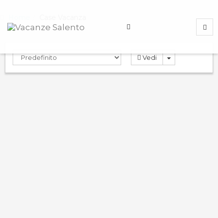
Home
Case Vacanza
Vedi
Rosa Virginia 3
9.0
PRENOTA
Case Vacanza
Gallipoli
,
Lecce
,
Italy
ND