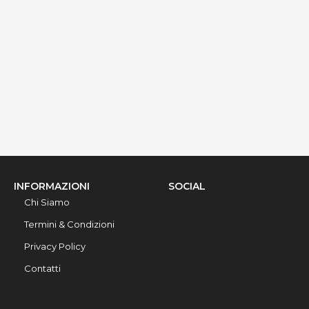
via Ribera 6, Gallipoli, 73014, Lecce, Italy
Info rapide
Dettagli
INFORMAZIONI
SOCIAL
Chi Siamo
Termini & Condizioni
Privacy Policy
Contatti