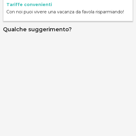
Tariffe convenienti
Con noi puoi vivere una vacanza da favola risparmiando!
Qualche suggerimento?
Palazzo Gallo - Camere Le Terrazze vista mare
via Ribera 6, Gallipoli, 73014, Lecce, Italy
Info rapide
Dettagli
Palazzo Gallo - Camera La Corte