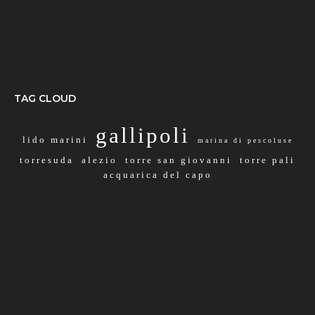
TAG CLOUD
gallipoli
lido marini
marina di pescoluse
torresuda
alezio
torre san giovanni
torre pali
acquarica del capo