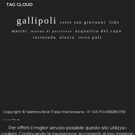
TAG CLOUD
gallipoli
torre san giovanni
lido
marini
acquarica del capo
marina di pescoluse
torresuda
alezio
torre pali
Copyright © Salentoville di Traisci Mariarosaria - P. IVA IT04555380759
Live Chat
Per offrirti il miglior servizio possibile questo sito utilizza i
☰
_
+
cookies. Continuando la navigazione acconsenti al loro impiego.
Live Chat