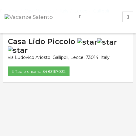
Home
Case Vacanza
Italy
Lecce
Gallipoli
Casa Lido Piccolo
Casa Lido Piccolo
via Ludovico Ariosto
,
Gallipoli
,
Lecce
,
73014
,
Italy
Tap e chiama 3483167032
Valutazione media:
Voti totali:
0.0
0