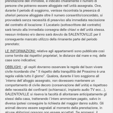
prenotazione dell´immobile, è indicato chiaramente il numero di
persone che potranno essere alloggiate nell´unità assegnata. Ove,
durante il periodo di soggiorno, venisse riscontrata la presenza di
ulteriori persone alloggiate oltre il numero consentito/concordato, si
provvederà senza necessità di preavviso alla immediata rescissione
del contratto di locazione: il Locatario (sottoscrittore del contratto)
sarà tenuto alla immediata consegna delle chiavi e dell´unità stessa.
nessun rimborso e/o danno sarà dovuto da SALENTOVILLE per il
conseguente mancato utilizzo della rimanente parte del periodo
prenotato;
LE INFORMAZIONI:
relative agli appartamenti sono pubblicate così
come fornite dai rispettivi proprietari, le distanze dal mare e mq. delle
case sono indicative;
OBBLIGHI
: gli ospiti dovranno osservare le regole del buon vivere
civile ricordando che " Il rispetto della tranquillità del Prossimo è una
regola valida tutto il giorno". Qualora, durante il loro soggiorno all
´interno dell´alloggio assegnato, non dovessero mantenere un
comportamento di civile decoro (conservazione dell´unità) e rispettoso
delle necessità dei confinanti (schiamazzi, impianto audio TV ecc...),
SALENTOVILLE si riserva la facoltà di allontanare anticipatamente gli
stessi dalla casa, trattenendo l´intero ammontare pagato, salvo in
diversa ipotesi conseguire la richiesta del maggior danno subito. Gli
animali devono essere segnalati al momento della prenotazione, in
alcune abitazioni possono non essere accettati. Se ammessi, il