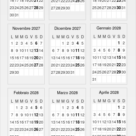
16
17
18
19
20
21
22
18
19
20
21
22
23
24
20
21
22
23
24
25
26
23
24
25
26
27
28
29
25
26
27
28
29
30
31
27
28
29
30
30
31
Gennaio 2028
Novembre 2027
Dicembre 2027
L
M
M
G
V
S
D
L
M
M
G
V
S
D
L
M
M
G
V
S
D
1
2
1
2
3
4
5
6
7
1
2
3
4
5
3
4
5
6
7
8
9
8
9
10
11
12
13
14
6
7
8
9
10
11
12
10
11
12
13
14
15
16
15
16
17
18
19
20
21
13
14
15
16
17
18
19
17
18
19
20
21
22
23
22
23
24
25
26
27
28
20
21
22
23
24
25
26
24
25
26
27
28
29
30
29
30
27
28
29
30
31
31
Aprile 2028
Febbraio 2028
Marzo 2028
L
M
M
G
V
S
D
L
M
M
G
V
S
D
L
M
M
G
V
S
D
1
2
1
2
3
4
5
6
1
2
3
4
5
3
4
5
6
7
8
9
7
8
9
10
11
12
13
6
7
8
9
10
11
12
10
11
12
13
14
15
16
14
15
16
17
18
19
20
13
14
15
16
17
18
19
17
18
19
20
21
22
23
21
22
23
24
25
26
27
20
21
22
23
24
25
26