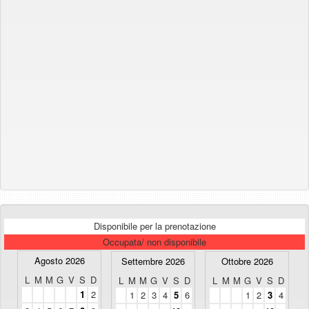
Disponibile per la prenotazione
Occupata/ non disponibile
Agosto 2026
Settembre 2026
Ottobre 2026
L
M
M
G
V
S
D
L
M
M
G
V
S
D
L
M
M
G
V
S
D
1
2
1
2
3
4
5
6
1
2
3
4