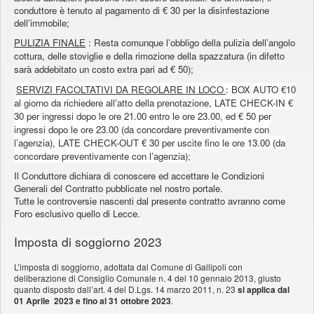
conduttore è tenuto al pagamento di € 30 per la disinfestazione
dell’immobile;
PULIZIA FINALE
: Resta comunque l’obbligo della pulizia dell’angolo
cottura, delle stoviglie e della rimozione della spazzatura (in difetto
sarà addebitato un costo extra pari ad € 50);
SERVIZI FACOLTATIVI DA REGOLARE IN LOCO
: BOX AUTO €10
al giorno da richiedere all’atto della prenotazione, LATE CHECK-IN €
30 per ingressi dopo le ore 21.00 entro le ore 23.00, ed € 50 per
ingressi dopo le ore 23.00 (da concordare preventivamente con
l’agenzia), LATE CHECK-OUT € 30 per uscite fino le ore 13.00 (da
concordare preventivamente con l’agenzia);
Il Conduttore dichiara di conoscere ed accettare le Condizioni
Generali del Contratto pubblicate nel nostro portale.
Tutte le controversie nascenti dal presente contratto avranno come
Foro esclusivo quello di Lecce.
Imposta di soggiorno 2023
L’imposta di soggiorno, adottata dal Comune di Gallipoli con
deliberazione di Consiglio Comunale n. 4 del 10 gennaio 2013, giusto
quanto disposto dall’art. 4 del D.Lgs. 14 marzo 2011, n. 23
si applica dal
01 Aprile 2023 e fino al 31 ottobre 2023
.