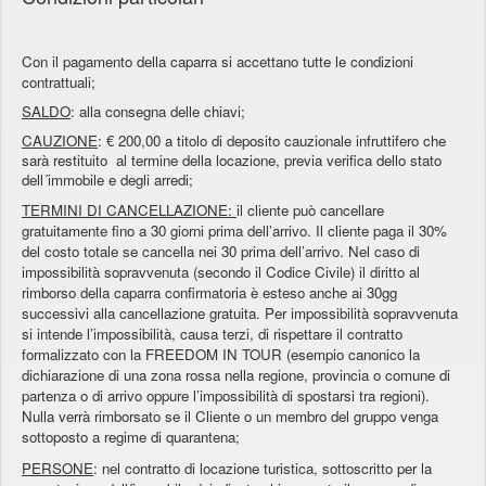
Con il pagamento della caparra si accettano tutte le condizioni
contrattuali;
SALDO
: alla consegna delle chiavi;
CAUZIONE
: € 200,00 a titolo di deposito cauzionale infruttifero che
sarà restituito al termine della locazione, previa verifica dello stato
dell´immobile e degli arredi;
TERMINI DI CANCELLAZIONE:
il cliente può cancellare
gratuitamente fino a 30 giorni prima dell’arrivo. Il cliente paga il 30%
del costo totale se cancella nei 30 prima dell’arrivo. Nel caso di
impossibilità sopravvenuta (secondo il Codice Civile) il diritto al
rimborso della caparra confirmatoria è esteso anche ai 30gg
successivi alla cancellazione gratuita. Per impossibilità sopravvenuta
si intende l’impossibilità, causa terzi, di rispettare il contratto
formalizzato con la FREEDOM IN TOUR (esempio canonico la
dichiarazione di una zona rossa nella regione, provincia o comune di
partenza o di arrivo oppure l’impossibilità di spostarsi tra regioni).
Nulla verrà rimborsato se il Cliente o un membro del gruppo venga
sottoposto a regime di quarantena;
PERSONE
: nel contratto di locazione turistica, sottoscritto per la