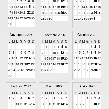
3
4
5
6
7
8
9
7
8
9
10
11
12
13
5
6
7
8
9
10
11
10
11
12
13
14
15
16
14
15
16
17
18
19
20
12
13
14
15
16
17
18
17
18
19
20
21
22
23
21
22
23
24
25
26
27
19
20
21
22
23
24
25
24
25
26
27
28
29
30
28
29
30
26
27
28
29
30
31
31
Novembre 2026
Gennaio 2027
Dicembre 2026
L
M
M
G
V
S
D
L
M
M
G
V
S
D
L
M
M
G
V
S
D
1
1
2
3
1
2
3
4
5
6
2
3
4
5
6
7
8
4
5
6
7
8
9
10
7
8
9
10
11
12
13
9
10
11
12
13
14
15
11
12
13
14
15
16
17
14
15
16
17
18
19
20
16
17
18
19
20
21
22
18
19
20
21
22
23
24
21
22
23
24
25
26
27
23
24
25
26
27
28
29
25
26
27
28
29
30
31
28
29
30
31
30
Febbraio 2027
Marzo 2027
Aprile 2027
L
M
M
G
V
S
D
L
M
M
G
V
S
D
L
M
M
G
V
S
D
1
2
3
4
5
6
7
1
2
3
4
5
6
7
1
2
3
4
8
9
10
11
12
13
14
8
9
10
11
12
13
14
5
6
7
8
9
10
11