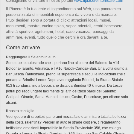
Consigliamo di visitare il nostro portale
www.ilpiacereintornoate.com
Il Piacere è la tua lente di ingrandimento sul Web, una panoramica
personalizzata di imperdibili esperienze da vivere e da ricordare.
I tuoi desideri sono a portata di click: attrazioni locali, musei,
monumenti, mostre, cucina tipica, sapori orientali, centri benessere,
attività sportive, agriturismi, hotel, case vacanza, paesaggi da
ammirare, eventi, tutto quello che cerchi è ora davanti a te.
Come arrivare
Raggiungere il Salento in auto
Sono due le autostrade che ti portano fino al cuore del Salento, la A14
Bologna-Taranto, Adriatica, e l´A16 Napoli-Canosa-Bari. Una volta giunto a
Bari, lascia l´autostrada, prendi la superstrada e segui le indicazioni che ti
portano a Brindisi-Lecce. Dopo aver raggiunto Brindisi, la Strada Statale
613 ti condurrà fino a Lecce, che dista da Brindisi 40 km circa. Da Lecce
potrai poi raggiungere facilmente gli altri deliziosi paesi del Salento:
Gallipoli, Otranto, Santa Maria di Leuca, Castro, Pescoluse, per citarne solo
alcuni.
Il nostro consiglio
Vuoi godere di strepitosi panorami mozzafiato e ammirare tutta la bellezza
della costa salentina? Percorri in auto le strade costiere, ti regaleranno
bellissime emozioni! Imperdibile la Strada Provinciale 358, che collega
Otranto a Leuca; la Strada Provinciale 366, litoranea San Cataldo-Otranto;