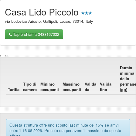
Casa Lido Piccolo
via Ludovico Ariosto
,
Gallipoli
,
Lecce
,
73014
,
Italy
Tap e chiama 3483167032
, , , ,
Durata
minima
della
Tipo di
Minimo
Massimo
Valida
Valida
perman
Tariffa
camera
occupanti
occupanti
da
fino
(gg)
Questa struttura offre uno sconto last minute del 15% se arrivi
entro il 16-08-2026. Prenota ora per avere il massimo da questa
offerta!