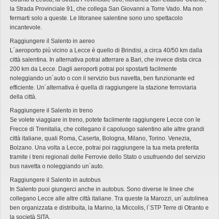
la Strada Provinciale 91, che collega San Giovanni a Torre Vado. Ma non
fermarti solo a queste. Le litoranee salentine sono uno spettacolo
incantevole.
Raggiungere il Salento in aereo
L´aeroporto più vicino a Lecce è quello di Brindisi, a circa 40/50 km dalla
città salentina. In alternativa potrai atterrare a Bari, che invece dista circa
200 km da Lecce. Dagli aeroporti potrai poi spostarti facilmente
noleggiando un´auto o con il servizio bus navetta, ben funzionante ed
efficiente. Un´alternativa è quella di raggiungere la stazione ferroviaria
della città.
Raggiungere il Salento in treno
Se volete viaggiare in treno, potete facilmente raggiungere Lecce con le
Frecce di Trenitalia, che collegano il capoluogo salentino alle altre grandi
città italiane, quali Roma, Caserta, Bologna, Milano, Torino. Venezia,
Bolzano. Una volta a Lecce, potrai poi raggiungere la tua meta preferita
tramite i treni regionali delle Ferrovie dello Stato o usufruendo del servizio
bus navetta o noleggiando un´auto.
Raggiungere il Salento in autobus
In Salento puoi giungerci anche in autobus. Sono diverse le linee che
collegano Lecce alle altre città italiane. Tra queste la Marozzi, un´autolinea
ben organizzata e distribuita, la Marino, la Miccolis, l´STP Terre di Otranto e
la società SITA.