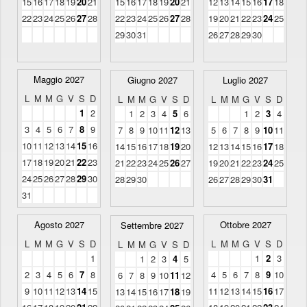
15
16
17
18
19
20
21
15
16
17
18
19
20
21
12
13
14
15
16
17
18
22
23
24
25
26
27
28
22
23
24
25
26
27
28
19
20
21
22
23
24
25
29
30
31
26
27
28
29
30
Maggio 2027
Giugno 2027
Luglio 2027
L
M
M
G
V
S
D
L
M
M
G
V
S
D
L
M
M
G
V
S
D
1
2
1
2
3
4
5
6
1
2
3
4
3
4
5
6
7
8
9
7
8
9
10
11
12
13
5
6
7
8
9
10
11
10
11
12
13
14
15
16
14
15
16
17
18
19
20
12
13
14
15
16
17
18
17
18
19
20
21
22
23
21
22
23
24
25
26
27
19
20
21
22
23
24
25
24
25
26
27
28
29
30
28
29
30
26
27
28
29
30
31
31
Agosto 2027
Ottobre 2027
Settembre 2027
L
M
M
G
V
S
D
L
M
M
G
V
S
D
L
M
M
G
V
S
D
1
1
2
3
1
2
3
4
5
2
3
4
5
6
7
8
4
5
6
7
8
9
10
6
7
8
9
10
11
12
9
10
11
12
13
14
15
11
12
13
14
15
16
17
13
14
15
16
17
18
19