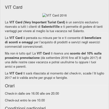
VIT Card
La
VIT Card (Very Important Turist Card)
è un servizio esclusivo
riservato a tutti i clienti di
SalentoVille
e ti permette di godere di tanti
vantaggi per vivere al meglio la tua vacanza nel Salento.
La
VIT Card
è pensata su misura per te e ti consente di
beneficiare
di sconti e omaggi
per l’acquisto di prodotti e servizi negli esercizi
commerciali convenzionati.
Ma non è tutto qui! La
VIT Card
ti riserva uno
sconto del 10% sulla
prossima prenotazione
(da settembre 2016 fino all´8 luglio 2017) di
una delle nostre case vacanza e potrai usufruirne tu oppure i tuoi
amici e parenti.
La
VIT Card
ti sarà rilasciata al momento del check-in, scade l´8 luglio
2017 ed è valida anche per gruppi e famiglie.
Orari
Check-in dalle ore 16.00 alle ore 20.00
Check-out entro le ore 10.00
Condizioni particolari