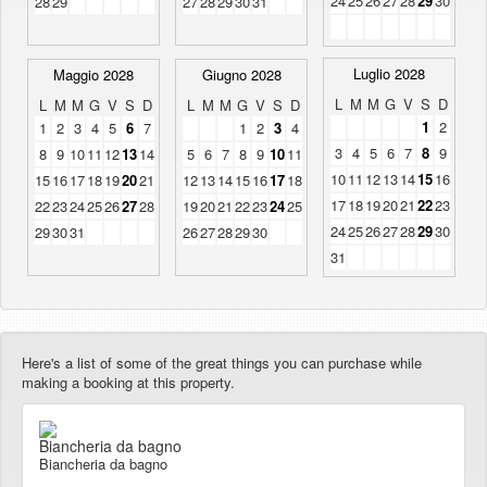
24
25
26
27
28
29
30
28
29
27
28
29
30
31
Luglio 2028
Maggio 2028
Giugno 2028
L
M
M
G
V
S
D
L
M
M
G
V
S
D
L
M
M
G
V
S
D
1
2
1
2
3
4
5
6
7
1
2
3
4
3
4
5
6
7
8
9
8
9
10
11
12
13
14
5
6
7
8
9
10
11
10
11
12
13
14
15
16
15
16
17
18
19
20
21
12
13
14
15
16
17
18
17
18
19
20
21
22
23
22
23
24
25
26
27
28
19
20
21
22
23
24
25
24
25
26
27
28
29
30
29
30
31
26
27
28
29
30
31
Here's a list of some of the great things you can purchase while
making a booking at this property.
Biancheria da bagno
Biancheria da bagno