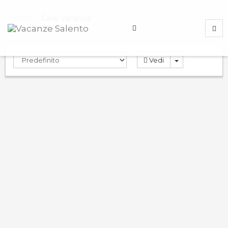
Home
Case Vacanza
Vedi
Rosa Virginia 23
0.0
PRENOTA
Case Vacanza
Gallipoli
,
Lecce
,
Italy
ND