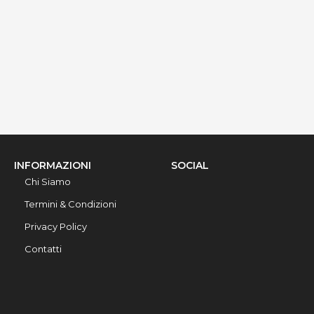
via Ribera 6, Gallipoli, 73014, Lecce, Italy
Info rapide
Dettagli
INFORMAZIONI
SOCIAL
Chi Siamo
Termini & Condizioni
Privacy Policy
Contatti