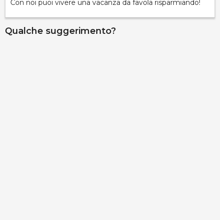
Con noi puoi vivere una vacanza da favola risparmiando!
Qualche suggerimento?
Palazzo Gallo - Camera La Corte
via Ribera 6, Gallipoli, 73014, Lecce, Italy
Info rapide
Dettagli
Palazzo Gallo - Camera Aragona