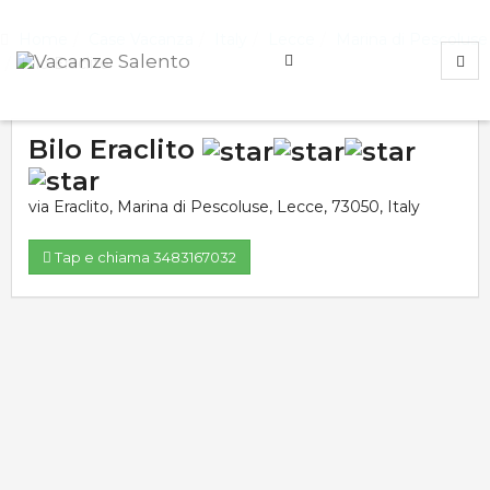
Home
Case Vacanza
Italy
Lecce
Marina di Pescoluse
Bilo Eraclito
Bilo Eraclito
via Eraclito
,
Marina di Pescoluse
,
Lecce
,
73050
,
Italy
Tap e chiama 3483167032
Valutazione media:
Voti totali:
0.0
0