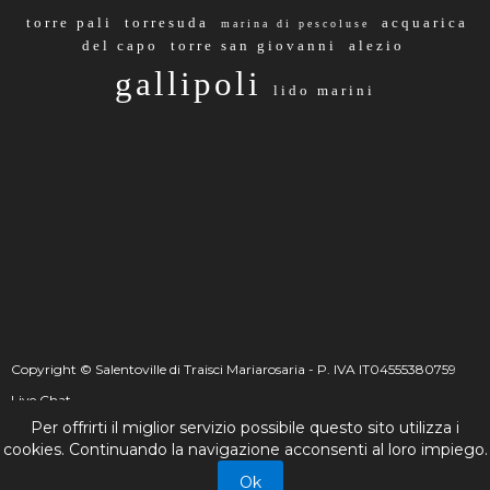
torre pali
torresuda
acquarica
marina di pescoluse
del capo
torre san giovanni
alezio
gallipoli
lido marini
Copyright © Salentoville di Traisci Mariarosaria - P. IVA IT04555380759
Live Chat
Per offrirti il miglior servizio possibile questo sito utilizza i
☰
_
+
cookies. Continuando la navigazione acconsenti al loro impiego.
Live Chat
Ok