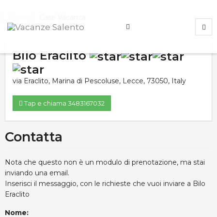
Home
Case Vacanza
Bilo Eraclito
via Eraclito
,
Marina di Pescoluse
,
Lecce
,
73050
,
Italy
Tap e chiama 3483167032
Contatta
Nota che questo non è un modulo di prenotazione, ma stai
inviando una email.
Inserisci il messaggio, con le richieste che vuoi inviare a Bilo
Eraclito
Nome: