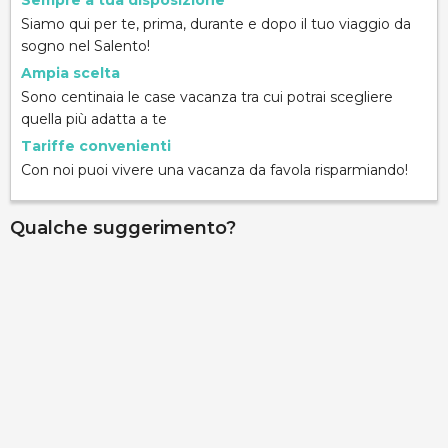
Sempre a tua disposizione
Siamo qui per te, prima, durante e dopo il tuo viaggio da
sogno nel Salento!
Ampia scelta
Sono centinaia le case vacanza tra cui potrai scegliere
quella più adatta a te
Tariffe convenienti
Con noi puoi vivere una vacanza da favola risparmiando!
Qualche suggerimento?
Villa Stella
via stella del mare 1, Torresuda, 73014, Lecce, Italy
Info rapide
Dettagli