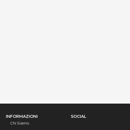
Palazzo Gallo - Camera Medievale
via Ribera 6, Gallipoli, 73014, Lecce, Italy
Info rapide
Dettagli
INFORMAZIONI
SOCIAL
Chi Siamo