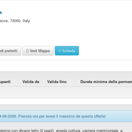
ecce
,
73050
,
Italy
i preferiti
Vedi Mappa
Scheda
upanti
Valida da
Valida fino
Durata minima della perman
14-08-2026. Prenota ora per avere il massimo da questa offerta!
orno con divano letto (2 posti), angolo cottura, camera matrimoniale e