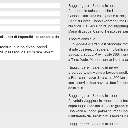
Raggiungere il Salento in auto
Sono due le autostrade che ti portano f
Canosa-Bari. Una volta giunto a Bari, l
Brindisi-Lecce. Dopo aver raggiunto Bri
km circa. Da Lecce potrai poi raggiunger
Maria di Leuca, Castro, Pescoluse, per 
lizzata di imperdibili esperienze da
Il nostro consiglio
Vuoi godere di strepitosi panorami mozz
 mostre, cucina tipica, sapori
strade costiere, ti regaleranno belliss
anza, paesaggi da ammirare, eventi,
Leuca; la Strada Provinciale 366, lito
a Torre Vado. Ma non fermarti solo a q
Raggiungere il Salento in aereo
L´aeroporto più vicino a Lecce è quello d
a Bari, che invece dista circa 200 km d
con il servizio bus navetta, ben funzion
della città.
Raggiungere il Salento in treno
Se volete viaggiare in treno, potete fa
capoluogo salentino alle altre grandi c
Una volta a Lecce, potrai poi raggiunger
usufruendo del servizio bus navetta o
Raggiungere il Salento in autobus