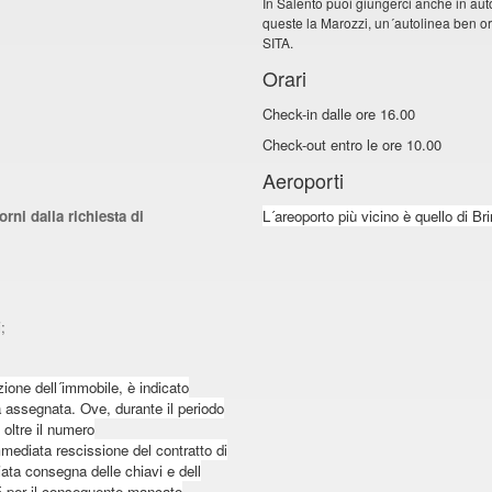
In Salento puoi giungerci anche in auto
queste la Marozzi, un´autolinea ben orga
SITA.
Orari
Check-in dalle ore 16.00
Check-out entro le ore 10.00
Aeroporti
rni dalla richiesta di
L´areoporto più vicino è quello di Br
;
azione dell´immobile, è indicato
à assegnata. Ove, durante il periodo
 oltre il numero
mediata rescissione del contratto di
iata consegna delle chiavi e dell
 per il conseguente mancato