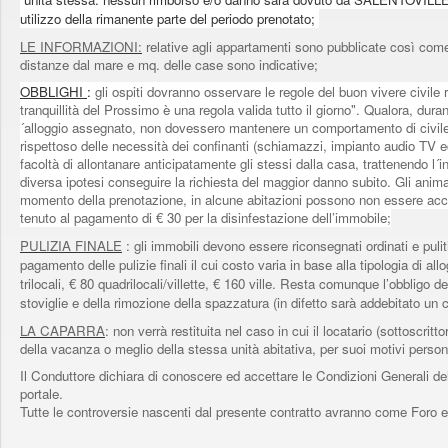
utilizzo della rimanente parte del periodo prenotato;
LE INFORMAZIONI:
relative agli appartamenti sono pubblicate così come fo
distanze dal mare e mq. delle case sono indicative;
OBBLIGHI
:
gli ospiti dovranno osservare le regole del buon vivere civile r
tranquillità del Prossimo è una regola valida tutto il giorno". Qualora, durant
´alloggio assegnato, non dovessero mantenere un comportamento di civile 
rispettoso delle necessità dei confinanti (schiamazzi, impianto audio TV 
facoltà di allontanare anticipatamente gli stessi dalla casa, trattenendo l
diversa ipotesi conseguire la richiesta del maggior danno subito. Gli anim
momento della prenotazione, in alcune abitazioni possono non essere acce
tenuto al pagamento di € 30 per la disinfestazione dell’immobile;
PULIZIA FINALE
: gli immobili devono essere riconsegnati ordinati e puli
pagamento delle pulizie finali il cui costo varia in base alla tipologia di all
trilocali, € 80 quadrilocali/villette, € 160 ville. Resta comunque l’obbligo de
stoviglie e della rimozione della spazzatura (in difetto sarà addebitato un 
LA CAPARRA
: non verrà restituita nel caso in cui il locatario (sottoscritt
della vacanza o meglio della stessa unità abitativa, per suoi motivi person
Il Conduttore dichiara di conoscere ed accettare le Condizioni Generali de
portale.
Tutte le controversie nascenti dal presente contratto avranno come Foro e