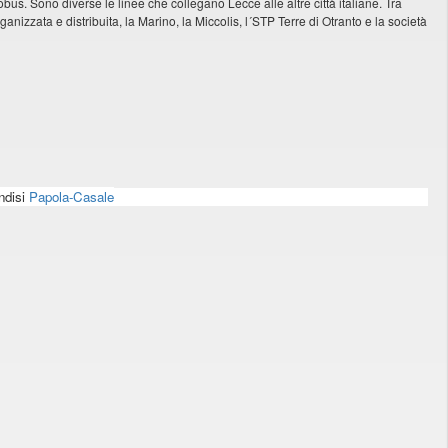
bus. Sono diverse le linee che collegano Lecce alle altre città italiane. Tra
nizzata e distribuita, la Marino, la Miccolis, l´STP Terre di Otranto e la società
indisi
Papola-Casale