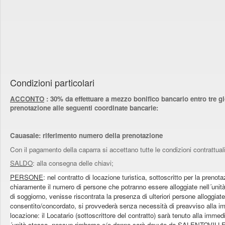
Condizioni particolari
ACCONTO
: 30% da effettuare a mezzo bonifico bancario entro tre gio
prenotazione alle seguenti coordinate bancarie:
Cauasale: riferimento numero della prenotazione
Con il pagamento della caparra si accettano tutte le condizioni contrattuali
SALDO
: alla consegna delle chiavi;
PERSONE
: nel contratto di locazione turistica, sottoscritto per la prenot
chiaramente il numero di persone che potranno essere alloggiate nell´unit
di soggiorno, venisse riscontrata la presenza di ulteriori persone alloggiate
consentito/concordato, si provvederà senza necessità di preavviso alla im
locazione: il Locatario (sottoscrittore del contratto) sarà tenuto alla immed
´unità stessa. nessun rimborso e/o danno sarà dovuto da SALENTOVILLE