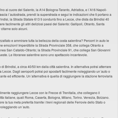
ino al cuore del Salento, la A14 Bologna-Taranto, Adriatica, e l´A16 Napoli-
ascia l´autostrada, prendi la superstrada e segui le indicazioni che ti portano a
ndisi, la Strada Statale 613 ti condurrà fino a Lecce, che dista da Brindisi 40
e facilmente gli altri deliziosi paesi del Salento: Gallipoli, Otranto, Santa
citarne solo alcuni.
afiato e ammirare tutta la bellezza della costa salentina? Percorri in auto le
ime emozioni! Imperdibile la Strada Provinciale 358, che collega Otranto a
ranea San Cataldo-Otranto; la Strada Provinciale 91, che collega San Giovanni
ueste. Le litoranee salentine sono uno spettacolo incantevole.
i Brindisi, a circa 40/50 km dalla città salentina. In alternativa potrai atterrare
a Lecce. Dagli aeroporti potrai poi spostarti facilmente noleggiando un´auto o
ante ed efficiente. Un´alternativa è quella di raggiungere la stazione ferroviaria
cilmente raggiungere Lecce con le Frecce di Trenitalia, che collegano il
ittà italiane, quali Roma, Caserta, Bologna, Milano, Torino. Venezia, Bolzano.
e la tua meta preferita tramite i treni regionali delle Ferrovie dello Stato o
 noleggiando un´auto.