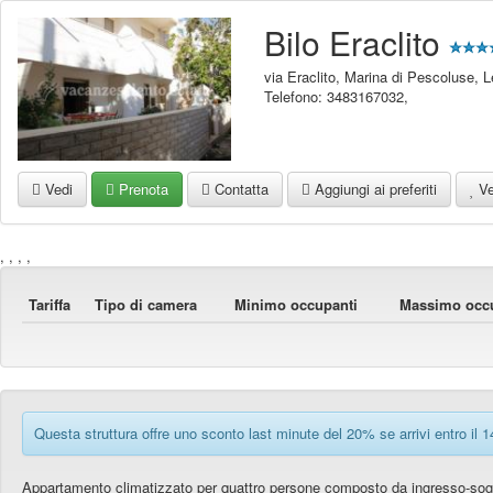
Bilo Eraclito
via Eraclito
,
Marina di Pescoluse
,
L
Telefono:
3483167032
,
Vedi
Prenota
Contatta
Aggiungi ai preferiti
Ved
, , , ,
Tariffa
Tipo di camera
Minimo occupanti
Massimo occ
Questa struttura offre uno sconto last minute del 20% se arrivi entro il 
Appartamento climatizzato per quattro persone composto da ingresso-soggi