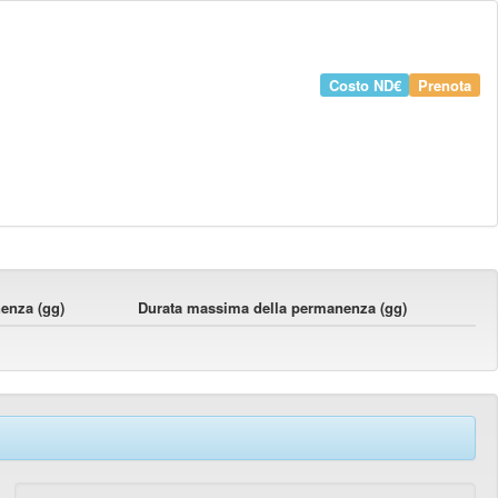
Costo
ND€
Prenota
enza (gg)
Durata massima della permanenza (gg)