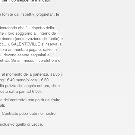
rnite dai rispettivi proprietari, le
icordando che " Il rispetto della
e il loro soggiorno all´interno dell
decoro (conservazione dell´unità) e
ecc...), SALENTOVILLE si riserva la
´intero ammontare pagato, salvo in
ali devono essere segnalati al
ttati. Se ammessi, il conduttore è
ti al momento della partenza, salvo il
oggi: € 40 mono/bilocali, € 60
lla pulizia dell’angolo cottura, delle
costo extra pari ad € 50);
ore del contratto) non potrà usufruire
ali;
l Contratto pubblicate nel nostro
sclusivo quello di Lecce.