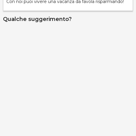
Con noi puoi vivere una vacanza da favola risparmiando!
Qualche suggerimento?
Villa Montani
contrada Fani, Marina di Pescoluse, 73050, Lecce,
Italy
Info rapide
Dettagli
Palazzo Gallo - Camera Aragona