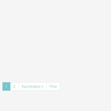
ND
Dettagli
Prenota
1
2
Successivo »
Fine