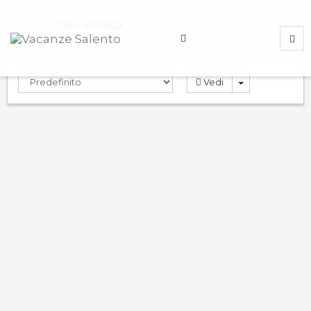
Home
Case Vacanza
Vedi
Casa Cri
0.0
PRENOTA
Ville
Alezio
,
Lecce
,
Italy
ND