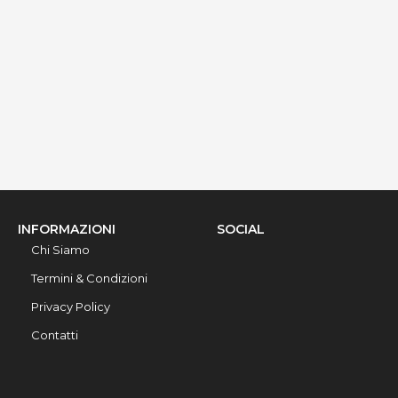
via Ribera 6, Gallipoli, 73014, Lecce, Italy
Info rapide
Dettagli
INFORMAZIONI
SOCIAL
Chi Siamo
Termini & Condizioni
Privacy Policy
Contatti