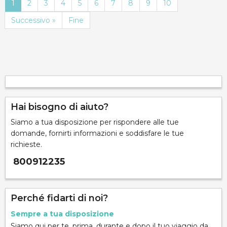
1
2
3
4
5
6
7
8
9
10
Successivo »
Fine
Hai bisogno di aiuto?
Siamo a tua disposizione per rispondere alle tue
domande, fornirti informazioni e soddisfare le tue
richieste.
800912235
Perché fidarti di noi?
Sempre a tua disposizione
Siamo qui per te, prima, durante e dopo il tuo viaggio da