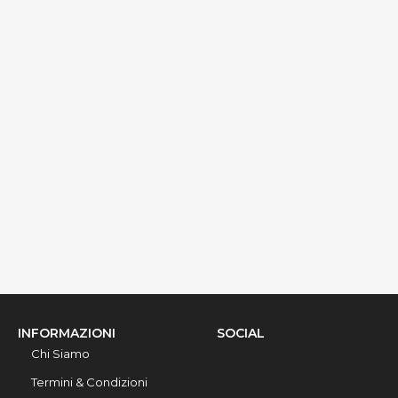
Casa Cri
Via Muia, Alezio, 73011, Lecce, Italy
Info rapide
Dettagli
INFORMAZIONI
SOCIAL
Chi Siamo
Termini & Condizioni