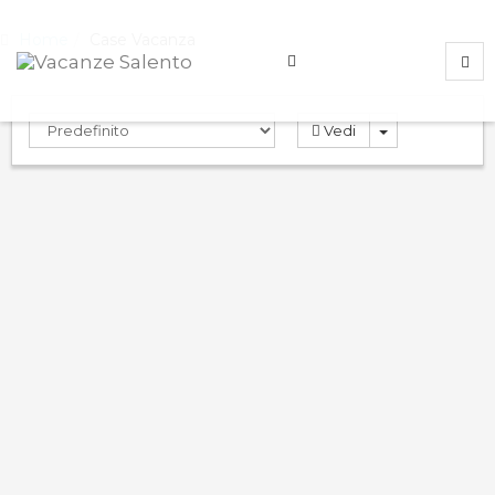
Home
Case Vacanza
Vedi
Rosa Virginia 3
9.0
PRENOTA
Case Vacanza
Gallipoli
,
Lecce
,
Italy
ND
Dettagli
Prenota