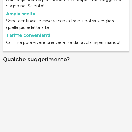
sogno nel Salento!
Ampia scelta
Sono centinaia le case vacanza tra cui potrai scegliere
quella più adatta a te
Tariffe convenienti
Con noi puoi vivere una vacanza da favola risparmiando!
Qualche suggerimento?
Villa Stella
via stella del mare 1, Torresuda, 73014, Lecce, Italy
Info rapide
Dettagli