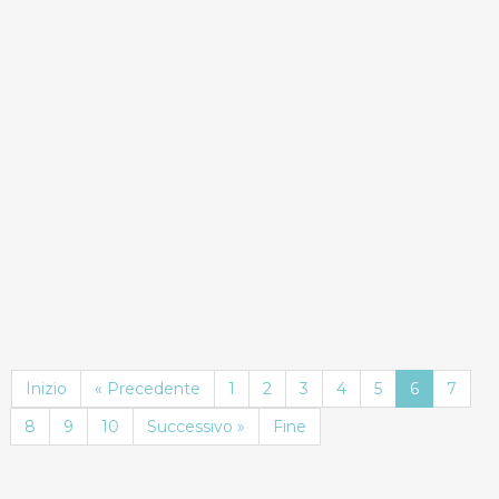
ND
Dettagli
Prenota
Inizio
« Precedente
1
2
3
4
5
6
7
8
9
10
Successivo »
Fine