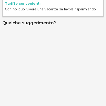
Tariffe convenienti
Con noi puoi vivere una vacanza da favola risparmiando!
Qualche suggerimento?
Palazzo Gallo - Camera Aragona
via Ribera 6, Gallipoli, 73014, Lecce, Italy
Info rapide
Dettagli
Palazzo Gallo - Camera La Corte