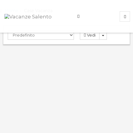
Home
Case Vacanza
Vedi
Appartamento Amortentia
0.0
PRENOTA
Case Vacanza
Gallipoli
,
Lecce
,
Italy
ND