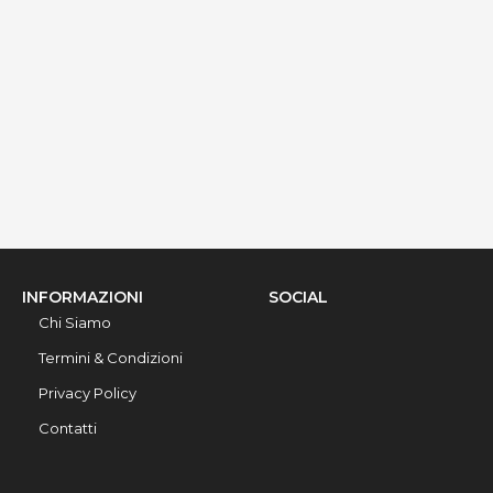
via Ribera 6, Gallipoli, 73014, Lecce, Italy
Info rapide
Dettagli
INFORMAZIONI
SOCIAL
Chi Siamo
Termini & Condizioni
Privacy Policy
Contatti