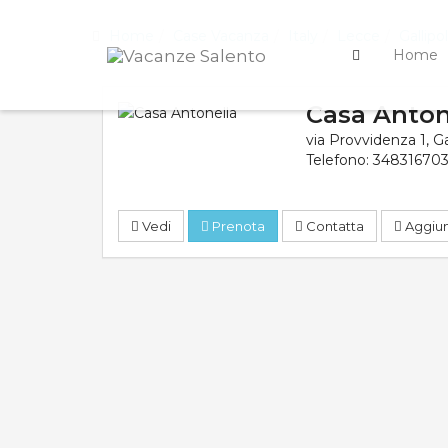
Home
Case Vacanza
Italy
Lecce
Gallipol
Home
Casa Anton
via Provvidenza 1
,
Ga
Telefono:
34831670
Vedi
Prenota
Contatta
Aggiung