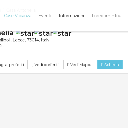
i
Casa Antonella
Case Vacanza
Eventi
Informazioni
FreedomInTour
ella
llipoli
,
Lecce
,
73014
,
Italy
32
,
i ai preferiti
Vedi preferiti
Vedi Mappa
Scheda