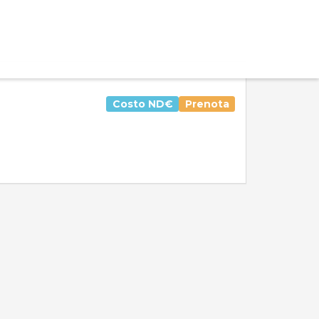
Costo
ND€
Prenota
Valutazione media:
Voti totali:
0.0
0