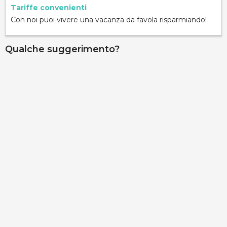
Tariffe convenienti
Con noi puoi vivere una vacanza da favola risparmiando!
Qualche suggerimento?
Casa Cri
Via Muia, Alezio, 73011, Lecce, Italy
Info rapide
Dettagli
Palazzo Gallo - Camera Assanti