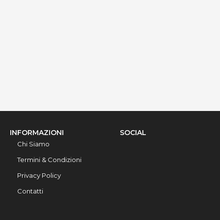
via Ribera 6, Gallipoli, 73014, Lecce, Italy
Info rapide
Dettagli
INFORMAZIONI
SOCIAL
Chi Siamo
Termini & Condizioni
Privacy Policy
Contatti