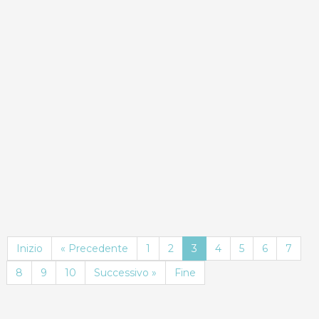
ND
Dettagli
Prenota
Inizio
« Precedente
1
2
3
4
5
6
7
8
9
10
Successivo »
Fine