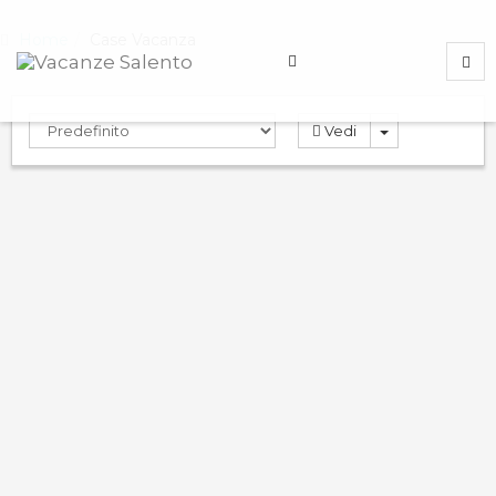
Home
Case Vacanza
Vedi
Villa Boito
0.0
PRENOTA
Case Vacanza
Marina di Pescoluse
,
Lecce
,
Italy
ND