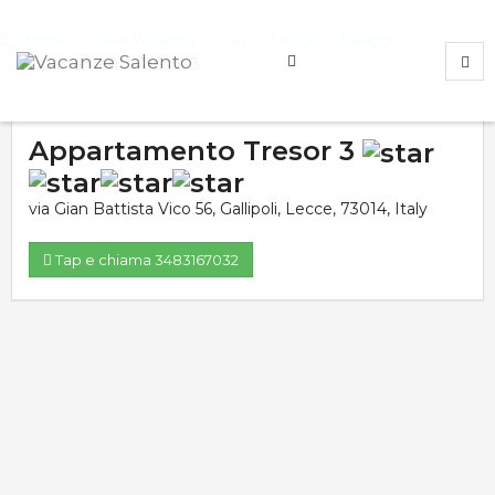
Home
Case Vacanza
Italy
Lecce
Gallipoli
Appartamento Tresor 3
Appartamento Tresor 3
via Gian Battista Vico 56
,
Gallipoli
,
Lecce
,
73014
,
Italy
Tap e chiama 3483167032
Valutazione media:
Voti totali:
0.0
0