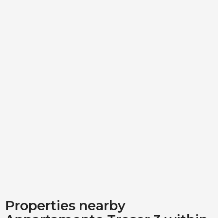
Noleggio box auto
10,00€
( Per giorno )
Properties nearby