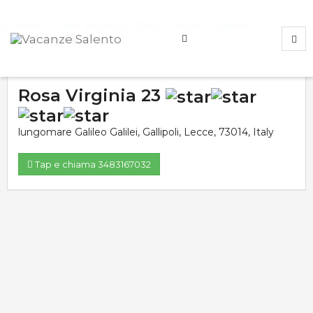
Home
Case Vacanza
Italy
Lecce
Gallipoli
Rosa Virginia 23
Rosa Virginia 23
lungomare Galileo Galilei
,
Gallipoli
,
Lecce
,
73014
,
Italy
Tap e chiama 3483167032
Valutazione media:
Voti totali:
0.0
0