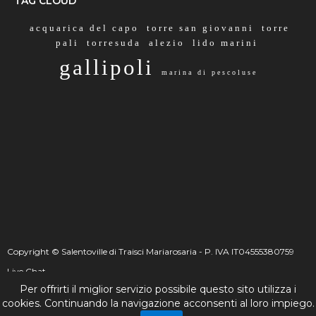
TAG CLOUD
acquarica del capo
torre san giovanni
torre
pali
torresuda
alezio
lido marini
gallipoli
marina di pescoluse
Copyright © Salentoville di Traisci Mariarosaria - P. IVA IT04555380759
Live Chat
Per offrirti il miglior servizio possibile questo sito utilizza i
☰
_
+
cookies. Continuando la navigazione acconsenti al loro impiego.
Live Chat