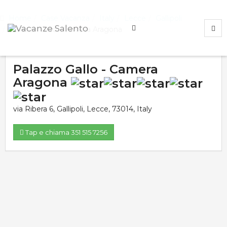
Home
Case Vacanza
Italy
Lecce
Gallipoli
Palazzo Gallo - Camera Aragona
Palazzo Gallo - Camera
Aragona
via Ribera 6
,
Gallipoli
,
Lecce
,
73014
,
Italy
Tap e chiama 351 515 7256
Valutazione media:
Voti totali:
0.0
0