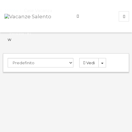
Home
Case Vacanza
Pericolo : #1
w
Vedi
Rosa Virginia 3
9.0
PRENOTA
Case Vacanza
Gallipoli
,
Lecce
,
Italy