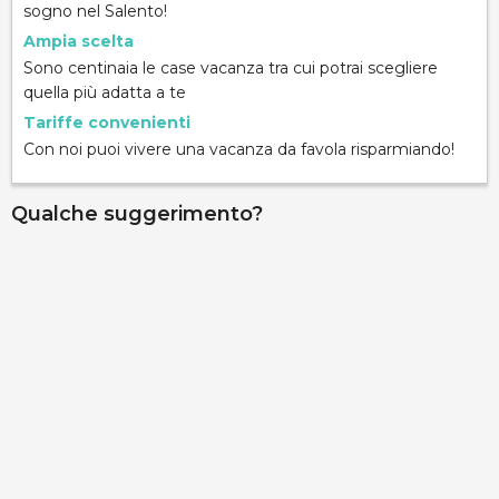
sogno nel Salento!
Ampia scelta
Sono centinaia le case vacanza tra cui potrai scegliere
quella più adatta a te
Tariffe convenienti
Con noi puoi vivere una vacanza da favola risparmiando!
Qualche suggerimento?
Villa Montani
contrada Fani, Marina di Pescoluse, 73050, Lecce,
Italy
Info rapide
Dettagli