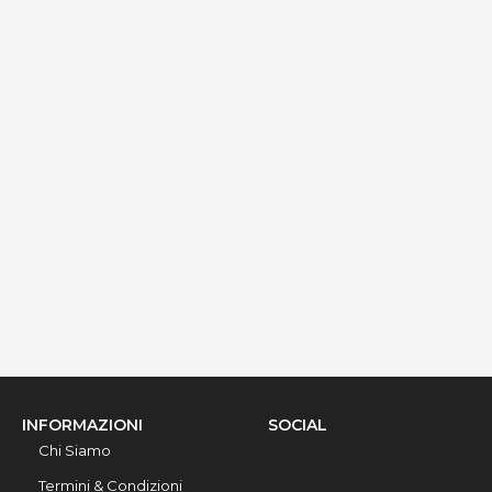
Palazzo Gallo - Camere Le Terrazze vista mare
via Ribera 6, Gallipoli, 73014, Lecce, Italy
Info rapide
Dettagli
INFORMAZIONI
SOCIAL
Chi Siamo
Termini & Condizioni