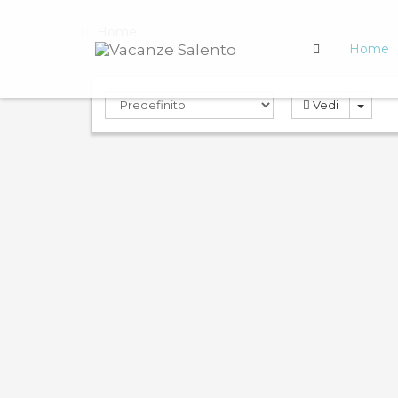
Home
Home
Vedi
PRENOTA
PREN
ND
9.0
0.0
Compara
Rosa Virginia 3
Rosa
Case Vacanza