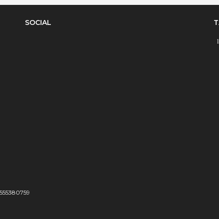
SOCIAL
T
04555380759