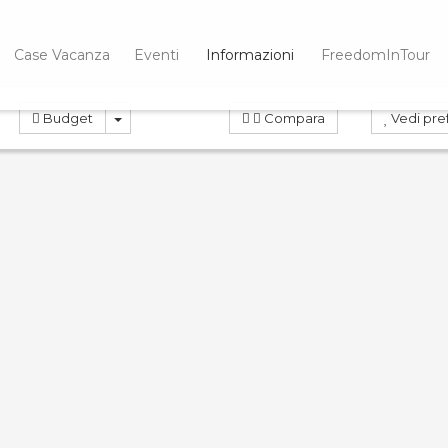
Case Vacanza
Eventi
Informazioni
FreedomInTour
Budget
Compara
Vedi pref
OTA
PRENOTA
ND
0.0
Compara
Co
 Virginia 23
Casa Cri
Case Vacanza
Ville