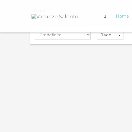
Home
Home
Vedi
PRENOTA
PREN
ND
0.0
9.6
Compara
Casa Cri
Rosa
fro
Ville