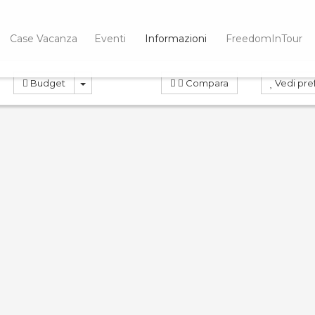
Case Vacanza
Eventi
Informazioni
FreedomInTour
Budget
Compara
Vedi pref
OTA
PRENOTA
ND
0.0
Compara
Co
 Virginia
Rosa Virginia 32
nte ma…
Case Vacanza