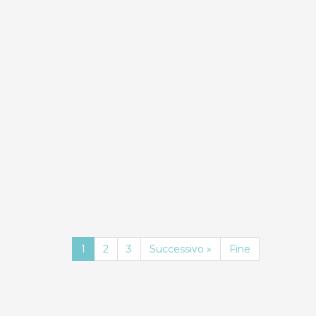
0.0
0.0
Compara
Mono Eraclito
Res
Card
Case Vacanza
1
2
3
Successivo »
Fine