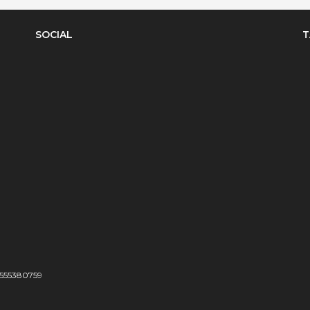
SOCIAL
T
04555380759