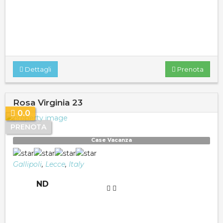
Dettagli
Prenota
Rosa Virginia 23
0.0
PRENOTA
Case Vacanza
Gallipoli
,
Lecce
,
Italy
ND