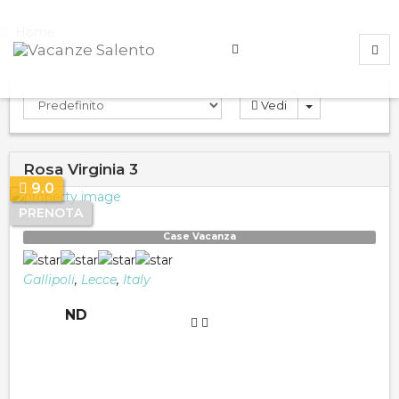
Home
Vedi
Rosa Virginia 3
9.0
PRENOTA
Case Vacanza
Gallipoli
,
Lecce
,
Italy
ND