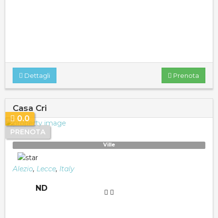
Dettagli
Prenota
Casa Cri
0.0
PRENOTA
Ville
Alezio
,
Lecce
,
Italy
ND