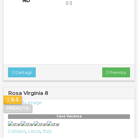
ND
Dettagli
Prenota
Rosa Virginia 8
9.3
PRENOTA
Case Vacanza
Gallipoli
,
Lecce
,
Italy