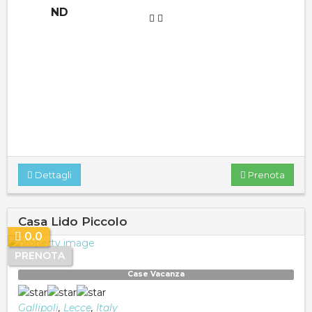
ND
Dettagli
Prenota
Casa Lido Piccolo
0.0
PRENOTA
Case Vacanza
Gallipoli
,
Lecce
,
Italy