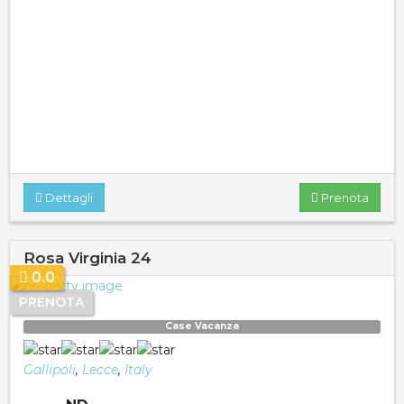
Dettagli
Prenota
Rosa Virginia 24
0.0
PRENOTA
Case Vacanza
Gallipoli
,
Lecce
,
Italy