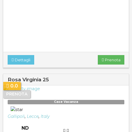
Dettagli
Prenota
Rosa Virginia 25
0.0
PRENOTA
Case Vacanza
Gallipoli
,
Lecce
,
Italy
ND