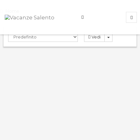
Home
Vedi
Rosa Virginia 3
9.0
PRENOTA
Case Vacanza
Gallipoli
,
Lecce
,
Italy
ND