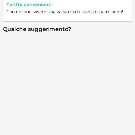
Tariffe convenienti
Con noi puoi vivere una vacanza da favola risparmiando!
Qualche suggerimento?
Palazzo Gallo - Camera Assanti
via Ribera 6, Gallipoli, 73014, Lecce, Italy
Info rapide
Dettagli
Palazzo Gallo - Camera Aragona