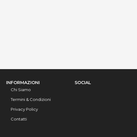
via Ribera 6, Gallipoli, 73014, Lecce, Italy
Info rapide
Dettagli
INFORMAZIONI
SOCIAL
Chi Siamo
Termini & Condizioni
Privacy Policy
Contatti