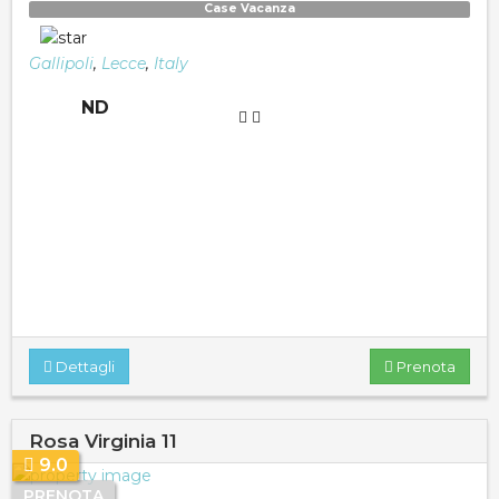
Case Vacanza
Gallipoli
,
Lecce
,
Italy
ND
Dettagli
Prenota
Rosa Virginia 11
9.0
PRENOTA