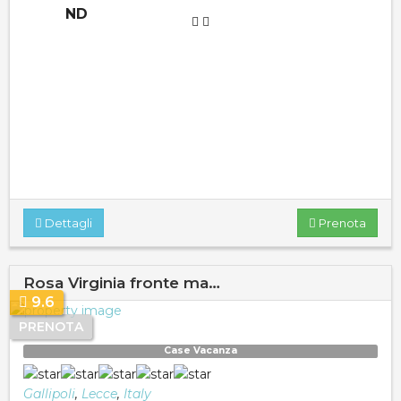
ND
Dettagli
Prenota
Rosa Virginia fronte ma…
9.6
PRENOTA
Case Vacanza
Gallipoli
,
Lecce
,
Italy