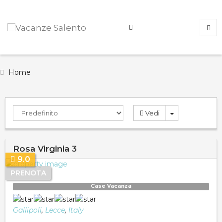
Home
Vedi
Rosa Virginia 3
9.0
PRENOTA
Case Vacanza
Gallipoli
,
Lecce
,
Italy