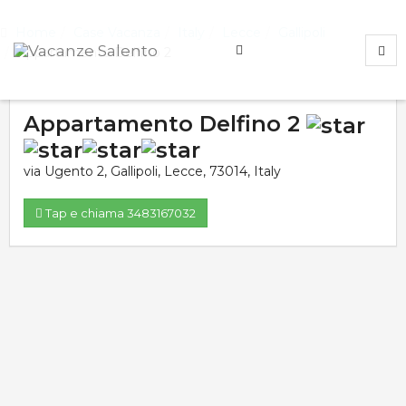
Home
Case Vacanza
Italy
Lecce
Gallipoli
Appartamento Delfino 2
Appartamento Delfino 2
via Ugento 2
,
Gallipoli
,
Lecce
,
73014
,
Italy
Tap e chiama 3483167032
Valutazione media:
Voti totali:
0.0
0