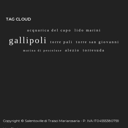
TAG CLOUD
acquarica del capo
lido marini
gallipoli
torre pali
torre san giovanni
alezio
torresuda
marina di pescoluse
Copyright © Salentoville di Traisci Mariarosaria - P. IVA IT04555380759