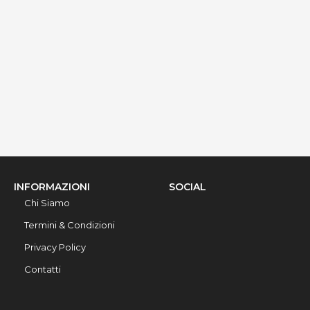
via Ribera 6, Gallipoli, 73014, Lecce, Italy
Info rapide
Dettagli
INFORMAZIONI
SOCIAL
Chi Siamo
Termini & Condizioni
Privacy Policy
Contatti