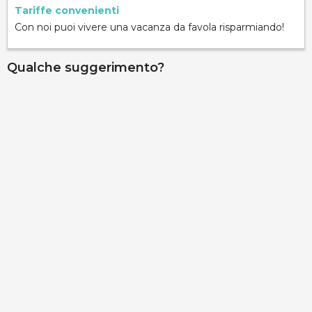
Tariffe convenienti
Con noi puoi vivere una vacanza da favola risparmiando!
Qualche suggerimento?
Palazzo Gallo - Camera Medievale
via Ribera 6, Gallipoli, 73014, Lecce, Italy
Info rapide
Dettagli
Palazzo Gallo - Camera Assanti