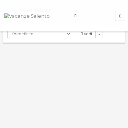
Home
Case Vacanza
Vedi
Rosa Virginia 3
9.0
PRENOTA
Case Vacanza
Gallipoli
,
Lecce
,
Italy
ND