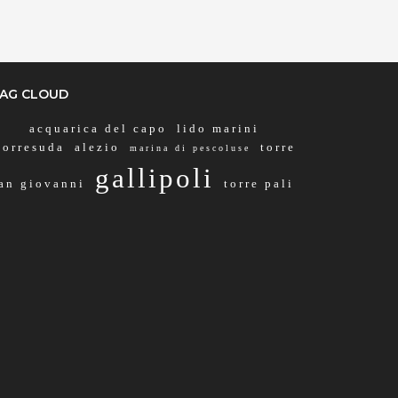
via Ribera 6, Gallipoli, 73014,
Lecce, Italy
Info rapide
AG CLOUD
Dettagli
acquarica del capo
lido marini
torresuda
alezio
torre
marina di pescoluse
gallipoli
an giovanni
torre pali