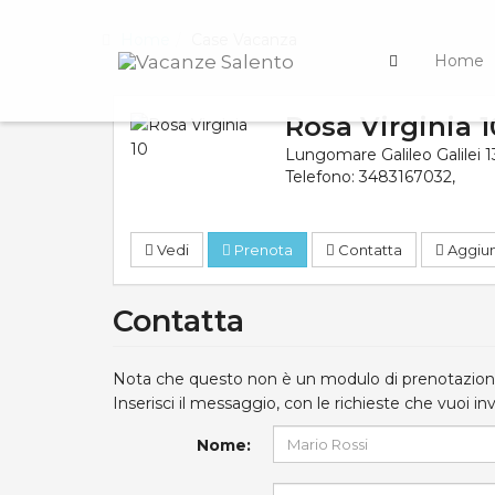
Home
Case Vacanza
Home
Rosa Virginia 
Lungomare Galileo Galilei 1
Telefono:
3483167032
,
Vedi
Prenota
Contatta
Aggiung
Contatta
Nota che questo non è un modulo di prenotazione
Inserisci il messaggio, con le richieste che vuoi in
Nome: