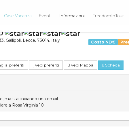
Case Vacanza
Eventi
Informazioni
FreedomInTour
10
33
,
Gallipoli
,
Lecce
,
73014
,
Italy
Costo
ND€
Pre
i ai preferiti
Vedi preferiti
Vedi Mappa
Scheda
, ma stai inviando una email.
viare a Rosa Virginia 10