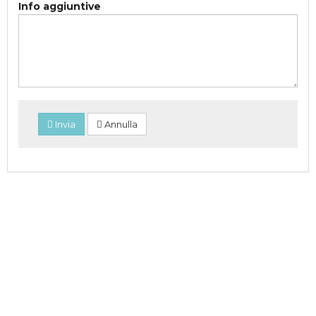
Info aggiuntive
Invia
Annulla
All’interno del Residence più rinomato di Gallipoli, il Rosa