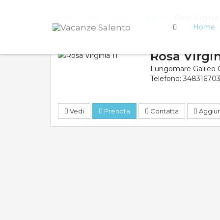
Home
Italy
Lecce
Gallipoli
Rosa Virginia 
Home
Rosa Virgin
Lungomare Galileo Ga
Telefono:
34831670
Vedi
Prenota
Contatta
Aggiung