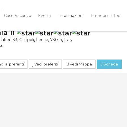
11
Case Vacanza
Eventi
Informazioni
FreedomInTour
ia 11
lilei 133
,
Gallipoli
,
Lecce
,
73014
,
Italy
32
,
i ai preferiti
Vedi preferiti
Vedi Mappa
Scheda