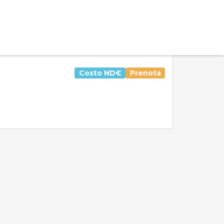
Costo
ND€
Prenota
Valutazione media:
Voti totali:
9.0
1