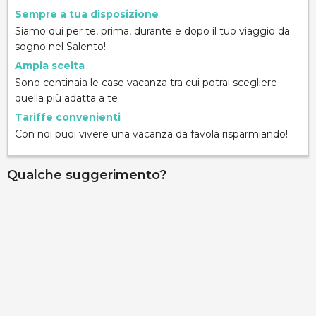
Sempre a tua disposizione
Siamo qui per te, prima, durante e dopo il tuo viaggio da
sogno nel Salento!
Ampia scelta
Sono centinaia le case vacanza tra cui potrai scegliere
quella più adatta a te
Tariffe convenienti
Con noi puoi vivere una vacanza da favola risparmiando!
Qualche suggerimento?
Palazzo Gallo - Camera Aragona
via Ribera 6, Gallipoli, 73014, Lecce, Italy
Info rapide