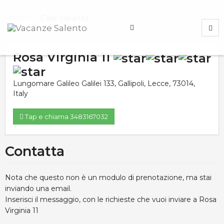
Home
Case Vacanza
Rosa Virginia 11
Lungomare Galileo Galilei 133
,
Gallipoli
,
Lecce
,
73014
,
Italy
Tap e chiama 3483167032
Contatta
Nota che questo non è un modulo di prenotazione, ma stai
inviando una email.
Inserisci il messaggio, con le richieste che vuoi inviare a Rosa
Virginia 11