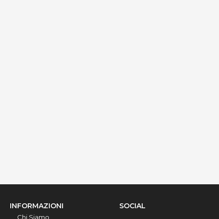
Dettagli
Palazzo Gallo - Camera La Corte
via Ribera 6, Gallipoli, 73014, Lecce, Italy
Info rapide
Dettagli
INFORMAZIONI
SOCIAL
Chi Siamo