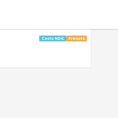
Costo
ND€
Prenota
Valutazione media:
Voti totali:
0.0
0