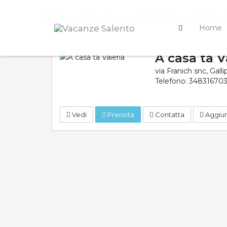
Home
Case Vacanza
Italy
Lecce
Gallipol
Home
A casa ta V
via Franich snc
,
Galli
Telefono:
34831670
Vedi
Prenota
Contatta
Aggiung