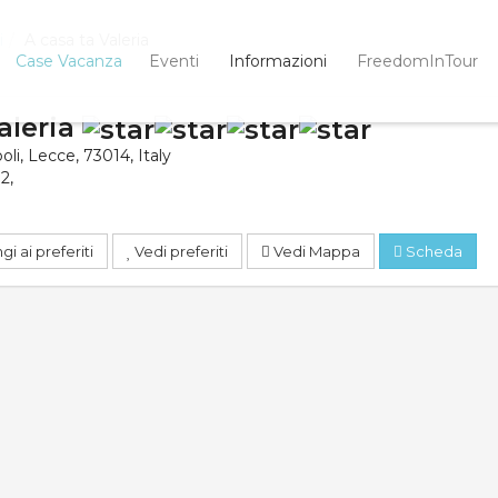
i
A casa ta Valeria
Case Vacanza
Eventi
Informazioni
FreedomInTour
aleria
poli
,
Lecce
,
73014
,
Italy
32
,
i ai preferiti
Vedi preferiti
Vedi Mappa
Scheda