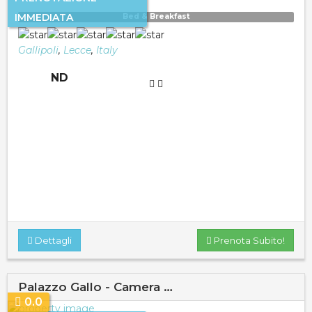
IMMEDIATA
Bed & Breakfast
Gallipoli
,
Lecce
,
Italy
ND
Dettagli
Prenota Subito!
Palazzo Gallo - Camera …
0.0