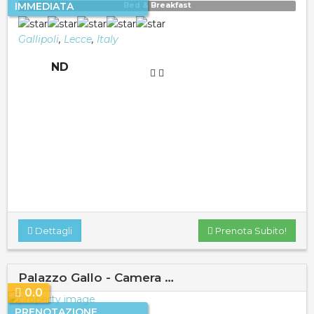
IMMEDIATA
Bed & Breakfast
Gallipoli
,
Lecce
,
Italy
ND
Dettagli
Prenota Subito!
Palazzo Gallo - Camera …
0.0
PRENOTAZIONE