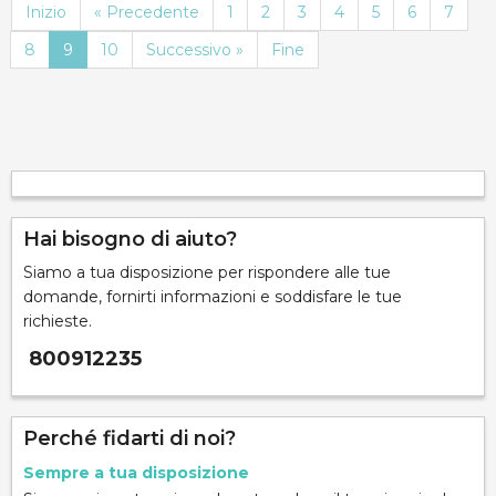
Inizio
« Precedente
1
2
3
4
5
6
7
8
9
10
Successivo »
Fine
Hai bisogno di aiuto?
Siamo a tua disposizione per rispondere alle tue
domande, fornirti informazioni e soddisfare le tue
richieste.
800912235
Perché fidarti di noi?
Sempre a tua disposizione