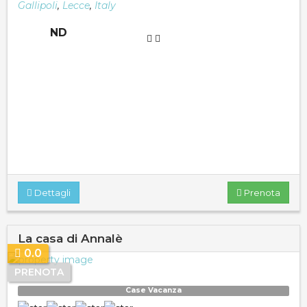
Gallipoli
,
Lecce
,
Italy
ND
Dettagli
Prenota
La casa di Annalè
0.0
PRENOTA
Case Vacanza