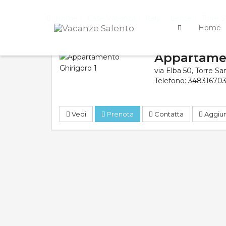
Home
Case Vacanza
Italy
Lecce
Torre 
Home
Appartamen
via Elba 50
,
Torre Sa
Telefono:
34831670
Vedi
Prenota
Contatta
Aggiung