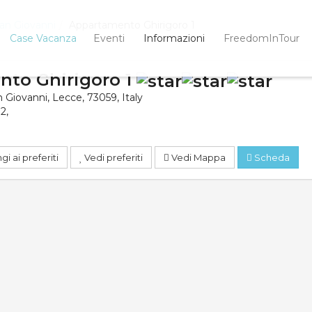
San Giovanni
Appartamento Ghirigoro 1
Case Vacanza
Eventi
Informazioni
FreedomInTour
to Ghirigoro 1
n Giovanni
,
Lecce
,
73059
,
Italy
32
,
i ai preferiti
Vedi preferiti
Vedi Mappa
Scheda