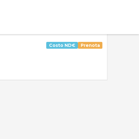
Costo
ND€
Prenota
Valutazione media:
Voti totali:
0.0
0