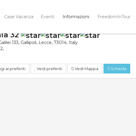
 32
Case Vacanza
Eventi
Informazioni
FreedomInTour
nia 32
lilei 133
,
Gallipoli
,
Lecce
,
73014
,
Italy
32
,
i ai preferiti
Vedi preferiti
Vedi Mappa
Scheda