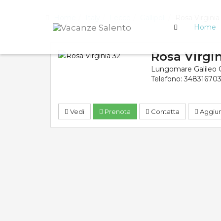
Home
Italy
Lecce
Gallipoli
Rosa Virginia
Home
Rosa Virgi
Lungomare Galileo Ga
Telefono:
34831670
Vedi
Prenota
Contatta
Aggiung