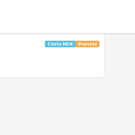
Costo
ND€
Prenota
Valutazione media:
Voti totali:
0.0
0
Esaurita