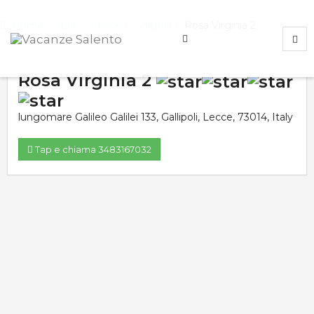
Home
Italy
Lecce
Gallipoli
Rosa Virginia 2
Rosa Virginia 2
lungomare Galileo Galilei 133
,
Gallipoli
,
Lecce
,
73014
,
Italy
Tap e chiama 3483167032
Valutazione media:
Voti totali:
0.0
0