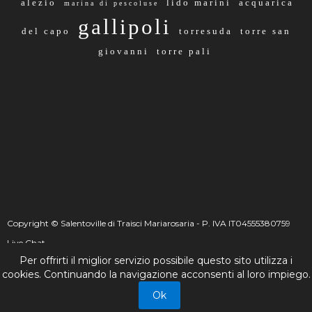
alezio
lido marini
acquarica
marina di pescoluse
gallipoli
del capo
torresuda
torre san
giovanni
torre pali
Copyright © Salentoville di Traisci Mariarosaria - P. IVA IT04555380759
Live Chat
Per offrirti il miglior servizio possibile questo sito utilizza i
☰
_
+
cookies. Continuando la navigazione acconsenti al loro impiego.
Live Chat
Ok