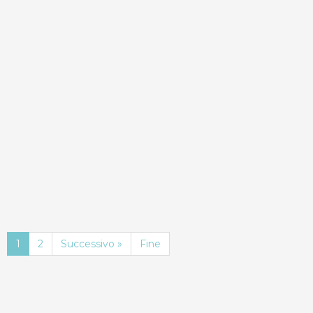
ND
Dettagli
Prenota
1
2
Successivo »
Fine