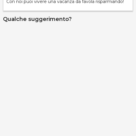
Con noi puoi vivere una vacanza da favola risparmiando!
Qualche suggerimento?
Villa Montani
contrada Fani, Marina di Pescoluse, 73050, Lecce,
Italy
Info rapide
Dettagli
Palazzo Gallo - Camera Medievale