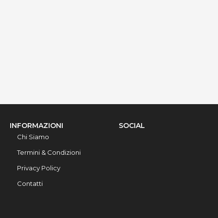
via Ribera 6, Gallipoli, 73014, Lecce, Italy
Info rapide
Dettagli
INFORMAZIONI
SOCIAL
Chi Siamo
Termini & Condizioni
Privacy Policy
Contatti