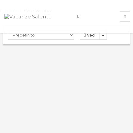
Home
Case Vacanza
Vedi
Villa Vivaldi 2
10.0
PRENOTA
Case Vacanza
Marina di Pescoluse
,
Lecce
,
Italy
ND