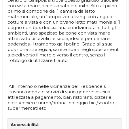
centro di Gallipoli, si trova questo grazioso trilocale
con vista mare, accessoriato e rifinito. Sito al piano
primo si compone da 1 camera da letto
matrimoniale, un´ampia zona living con angolo
cottura a vista e con un divano letto matrimoniale, 1
bagno con box doccia, aria condizionata in tutti gli
ambienti, uno spazioso balcone con vista mare
attrezzato di tavolini e sedie, ideale per cenare
godendosi il tramonto gallipolino. Grazie alla sua
posizione strategica, sarete liberi negli spostamenti
a piedi verso il mare o verso il centro, senza l
´obbligo di utilizzare l´auto.
All´interno o nelle vicinanze del Residence si
trovano negozi e servizi di vario genere: piscina
attrezzata a pagamento, bar, ristoranti, pizzerie,
parrucchiere uomo/donna, noleggio bici/scooter,
supermercati etc
Accessibilità