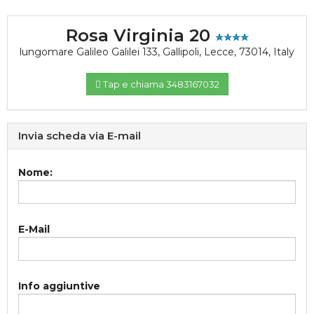
Rosa Virginia 20
lungomare Galileo Galilei 133
,
Gallipoli
,
Lecce
,
73014
,
Italy
Tap e chiama 3483167032
Invia scheda via E-mail
Nome:
E-Mail
Info aggiuntive