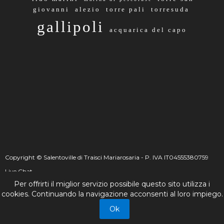
giovanni
alezio
torre pali
torresuda
gallipoli
acquarica del capo
Copyright © Salentoville di Traisci Mariarosaria - P. IVA IT04555380759
Live Chat
Per offrirti il miglior servizio possibile questo sito utilizza i
☰
_
+
cookies. Continuando la navigazione acconsenti al loro impiego.
Live Chat
Ok