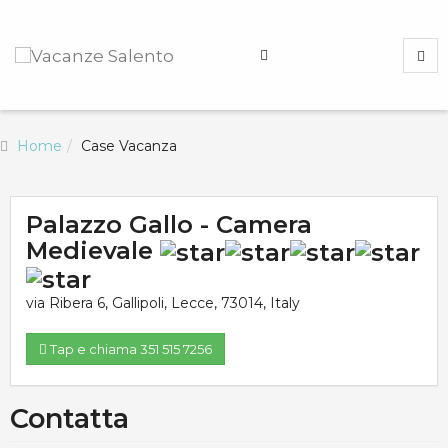
Home
Case Vacanza
Palazzo Gallo - Camera
Medievale
via Ribera 6
,
Gallipoli
,
Lecce
,
73014
,
Italy
Tap e chiama 351 515 7256
Contatta