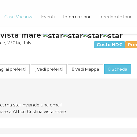
Case Vacanza
Eventi
Informazioni
FreedomInTour
a vista mare
ce
,
73014
,
Italy
Costo
ND€
Pre
i ai preferiti
Vedi preferiti
Vedi Mappa
Scheda
, ma stai inviando una email.
viare a Attico Cristina vista mare