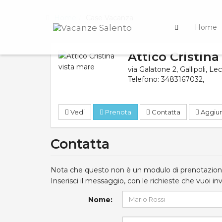
Home
Case Vacanza
Home
Attico Cristin
via Galatone 2
,
Gallipoli
,
Lec
Telefono:
3483167032
,
Vedi
Prenota
Contatta
Aggiung
Contatta
Nota che questo non è un modulo di prenotazione
Inserisci il messaggio, con le richieste che vuoi in
Nome: