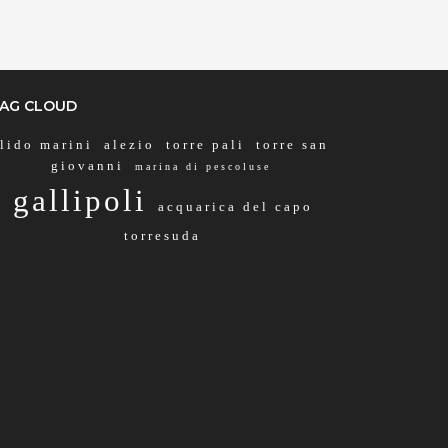
via Ribera 6, Gallipoli, 73014,
Lecce, Italy
Info rapide
AG CLOUD
Dettagli
lido marini
alezio
torre pali
torre san
giovanni
marina di pescoluse
gallipoli
acquarica del capo
torresuda