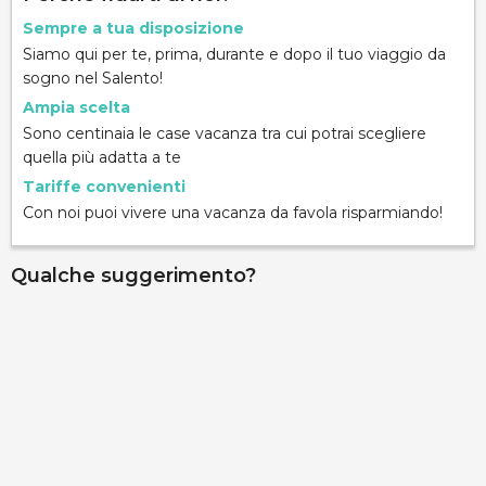
Sempre a tua disposizione
Siamo qui per te, prima, durante e dopo il tuo viaggio da
sogno nel Salento!
Ampia scelta
Sono centinaia le case vacanza tra cui potrai scegliere
quella più adatta a te
Tariffe convenienti
Con noi puoi vivere una vacanza da favola risparmiando!
Qualche suggerimento?
Villa Stella
via stella del mare 1, Torresuda, 73014, Lecce, Italy
Info rapide