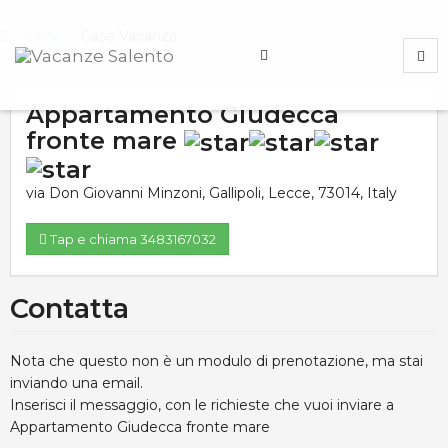
Home
Case Vacanza
Appartamento Giudecca
fronte mare
via Don Giovanni Minzoni
,
Gallipoli
,
Lecce
,
73014
,
Italy
Tap e chiama 3483167032
Contatta
Nota che questo non è un modulo di prenotazione, ma stai
inviando una email.
Inserisci il messaggio, con le richieste che vuoi inviare a
Appartamento Giudecca fronte mare