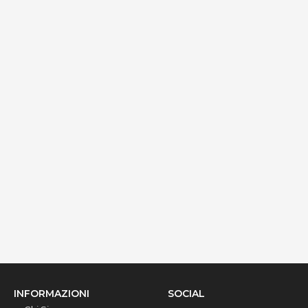
Dettagli
Palazzo Gallo - Camera Aragona
via Ribera 6, Gallipoli, 73014, Lecce, Italy
Info rapide
Dettagli
INFORMAZIONI
SOCIAL