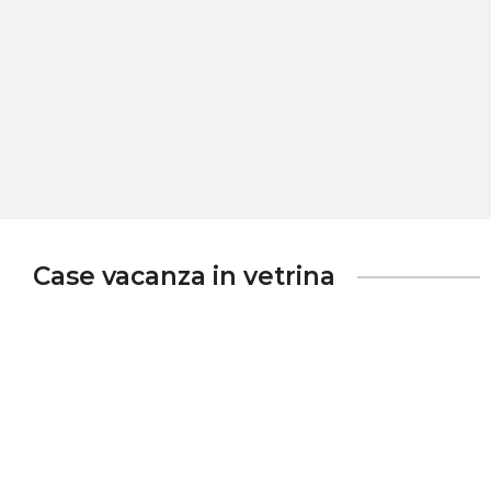
Case vacanza in vetrina
Appartamento Tresor 4 Glicine
ND
via G. B. Vico, Gallipoli, 73014, Lecce, Italy