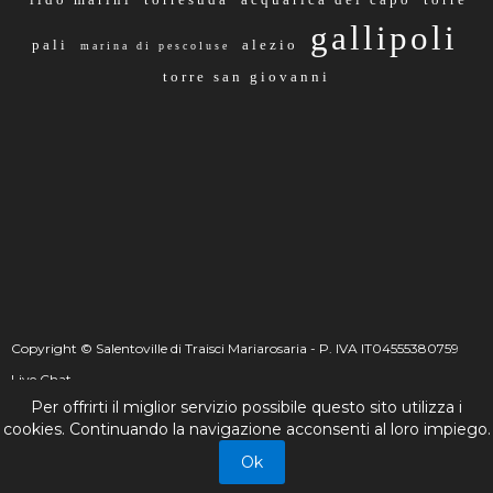
gallipoli
pali
alezio
marina di pescoluse
torre san giovanni
Copyright © Salentoville di Traisci Mariarosaria - P. IVA IT04555380759
Live Chat
Per offrirti il miglior servizio possibile questo sito utilizza i
☰
_
+
cookies. Continuando la navigazione acconsenti al loro impiego.
Live Chat
Ok