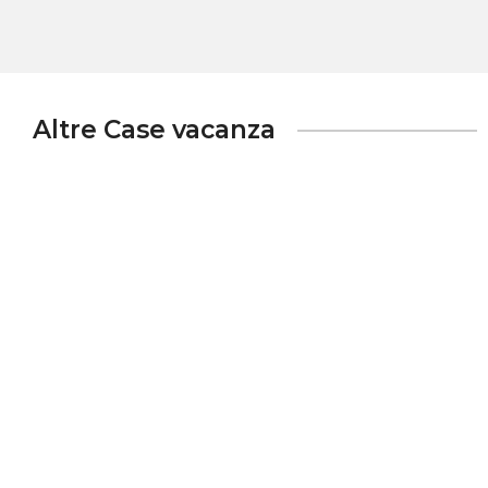
Altre Case vacanza
Palazzo Montagna apartment
ND
via Chiaiese 7, Gallipoli, 73014, Lecce, Italy
Info rapide
Dettagli