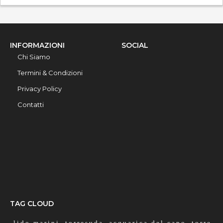
INFORMAZIONI
SOCIAL
Chi Siamo
Termini & Condizioni
Privacy Policy
Contatti
TAG CLOUD
lido marini
torresuda
acquarica del capo
torre