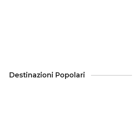
Numero ospiti
Destinazioni Popolari
Gallipoli
70 proprietà
Italy