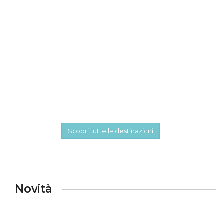
Acquarica del Capo
2 proprietà
Italy
Alezio
1 proprietà
Italy
Scopri tutte le destinazioni
Novità