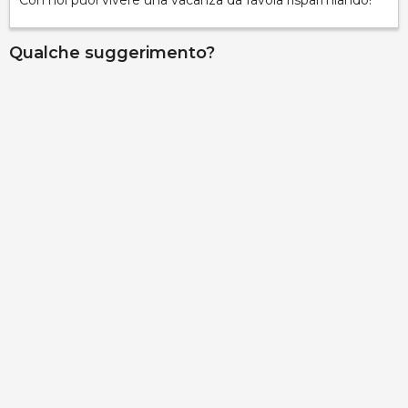
Con noi puoi vivere una vacanza da favola risparmiando!
Qualche suggerimento?
Palazzo Gallo - Camera Medievale
via Ribera 6, Gallipoli, 73014, Lecce, Italy
Info rapide
Dettagli
Villa Stella