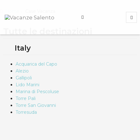
Home
Case Vacanza
Tutte le destinazioni
Italy
Acquarica del Capo
Alezio
Gallipoli
Lido Marini
Marina di Pescoluse
Torre Pali
Torre San Giovanni
Torresuda