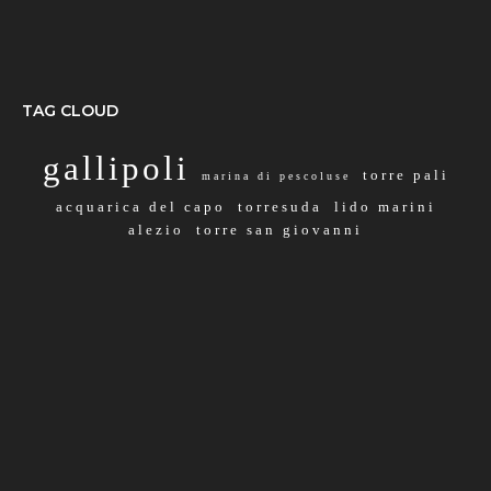
TAG CLOUD
gallipoli
torre pali
marina di pescoluse
acquarica del capo
torresuda
lido marini
alezio
torre san giovanni