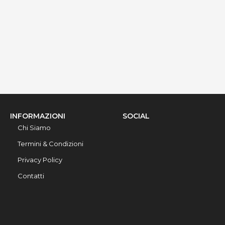
via stella del mare 1, Torresuda, 73014, Lecce, Italy
Info rapide
Dettagli
INFORMAZIONI
SOCIAL
Chi Siamo
Termini & Condizioni
Privacy Policy
Contatti