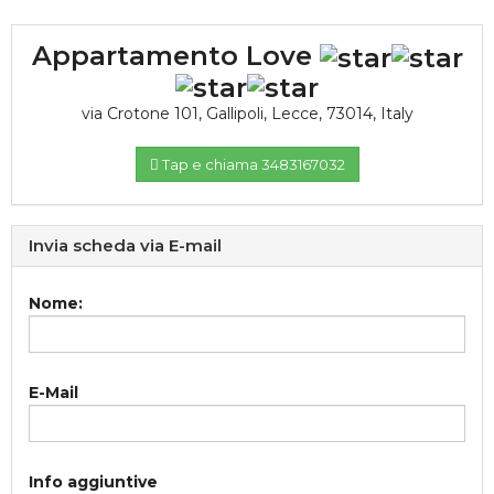
Appartamento Love
via Crotone 101
,
Gallipoli
,
Lecce
,
73014
,
Italy
Tap e chiama 3483167032
Invia scheda via E-mail
Nome:
E-Mail
Info aggiuntive