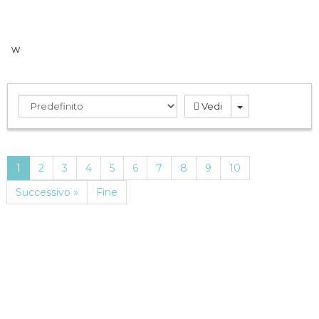
Pericolo : #1
w
Vedi
1
2
3
4
5
6
7
8
9
10
Successivo »
Fine