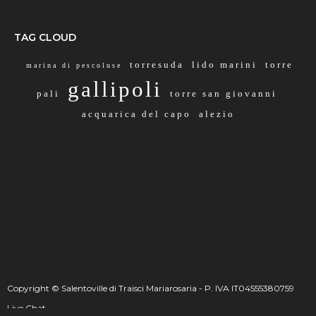
TAG CLOUD
torresuda
lido marini
torre
marina di pescoluse
gallipoli
pali
torre san giovanni
acquarica del capo
alezio
Copyright © Salentoville di Traisci Mariarosaria - P. IVA IT04555380759
Live Chat