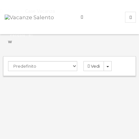
Home
Case Vacanza
Pericolo : #1
w
Vedi
Rosa Virginia 3
9.0
PRENOTA
Case Vacanza
Gallipoli
,
Lecce
,
Italy