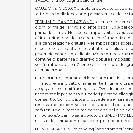
SALDO
: alla consegna delle chiavi;
CAUZIONE
: € 200,00 a titolo di deposito cauzional
al termine della locazione, previa verifica dello st
TERMINI DI CANCELLAZIONE:
il cliente può cance
giorni prima dell’arrivo. Il cliente paga il 30% del 
prima dell’arrivo. Nel caso di impossibilità sopravve
diritto al rimborso della caparra confirmatoria è 
alla cancellazione gratuita. Per impossibilità soprav
causa terzi, di rispettare il contratto formalizza
(esempio canonico la dichiarazione di una zona ro
comune di partenza o di arrivo oppure l’impossibilità
verrà rimborsato se il Cliente o un membro del g
di quarantena;
PERSONE
: nel contratto di locazione turistica, sot
´immobile, è indicato chiaramente il numero di 
alloggiate nell´unità assegnata. Ove, durante il p
riscontrata la presenza di ulteriori persone alloggi
consentito/concordato, si provvederà senza neces
rescissione del contratto di locazione: il Locatario 
sarà tenuto alla immediata consegna delle chiavi 
rimborso e/o danno sarà dovuto da SALENTOVILL
utilizzo della rimanente parte del periodo prenota
LE INFORMAZIONI:
relative agli appartamenti son