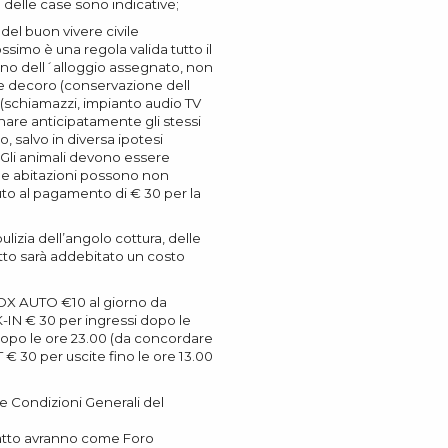
. delle case sono indicative;
 del buon vivere civile
ossimo è una regola valida tutto il
erno dell´alloggio assegnato, non
 decoro (conservazione dell
i (schiamazzi, impianto audio TV
tanare anticipatamente gli stessi
 salvo in diversa ipotesi
 Gli animali devono essere
ne abitazioni possono non
uto al pagamento di € 30 per la
lizia dell’angolo cottura, delle
fetto sarà addebitato un costo
OX AUTO €10 al giorno da
-IN € 30 per ingressi dopo le
 dopo le ore 23.00 (da concordare
 30 per uscite fino le ore 13.00
e Condizioni Generali del
ratto avranno come Foro