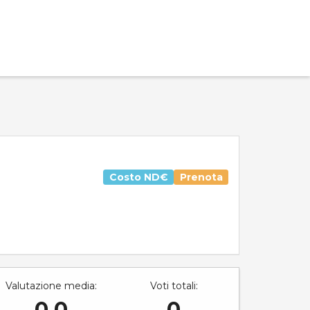
Costo
ND€
Prenota
Valutazione media:
Voti totali:
0.0
0