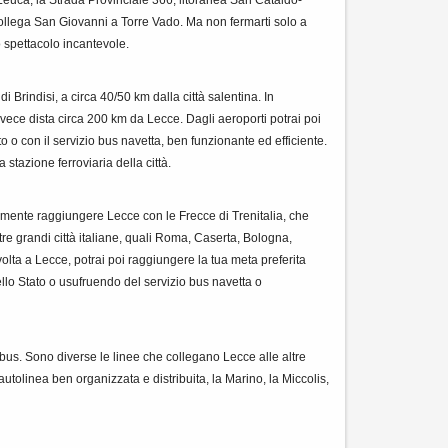
collega San Giovanni a Torre Vado. Ma non fermarti solo a
 spettacolo incantevole.
i Brindisi, a circa 40/50 km dalla città salentina. In
invece dista circa 200 km da Lecce. Dagli aeroporti potrai poi
 o con il servizio bus navetta, ben funzionante ed efficiente.
 stazione ferroviaria della città.
ilmente raggiungere Lecce con le Frecce di Trenitalia, che
tre grandi città italiane, quali Roma, Caserta, Bologna,
olta a Lecce, potrai poi raggiungere la tua meta preferita
dello Stato o usufruendo del servizio bus navetta o
bus. Sono diverse le linee che collegano Lecce alle altre
´autolinea ben organizzata e distribuita, la Marino, la Miccolis,