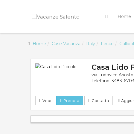
Home
Home
Case Vacanza
Italy
Lecce
Gallipol
Casa Lido 
via Ludovico Ariosto
Telefono:
34831670
Vedi
Prenota
Contatta
Aggiung