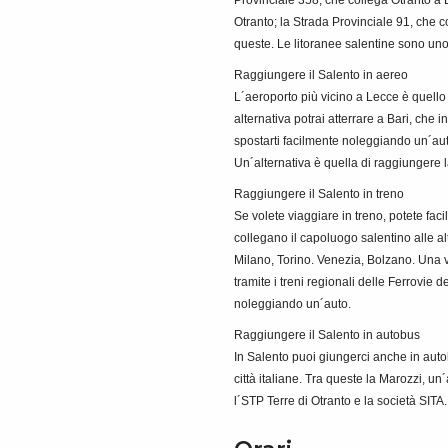
Otranto; la Strada Provinciale 91, che 
queste. Le litoranee salentine sono uno
Raggiungere il Salento in aereo
L´aeroporto più vicino a Lecce è quello d
alternativa potrai atterrare a Bari, che 
spostarti facilmente noleggiando un´auto
Un´alternativa è quella di raggiungere la
Raggiungere il Salento in treno
Se volete viaggiare in treno, potete fac
collegano il capoluogo salentino alle al
Milano, Torino. Venezia, Bolzano. Una v
tramite i treni regionali delle Ferrovie 
noleggiando un´auto.
Raggiungere il Salento in autobus
In Salento puoi giungerci anche in auto
città italiane. Tra queste la Marozzi, un
l´STP Terre di Otranto e la società SITA.