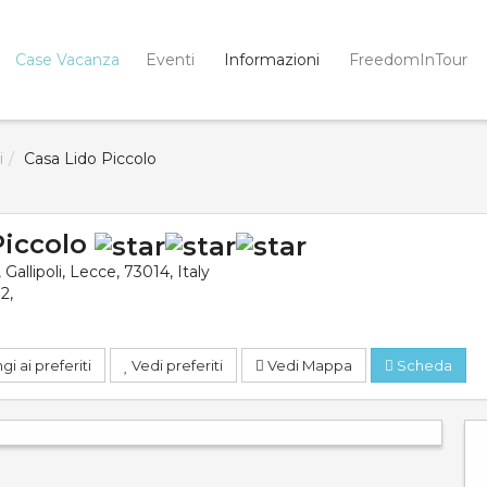
Case Vacanza
Eventi
Informazioni
FreedomInTour
i
Casa Lido Piccolo
Piccolo
,
Gallipoli
,
Lecce
,
73014
,
Italy
32
,
i ai preferiti
Vedi preferiti
Vedi Mappa
Scheda