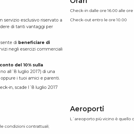
Orari
Check-in dalle ore 16.00 alle ore
Check-out entro le ore 10.00
n servizio esclusivo riservato a
dere di tanti vantaggi per
nsente di
beneficiare di
rvizi negli esercizi commerciali
conto del 10% sulla
o all´8 luglio 2017) di una
oppure i tuoi amici e parenti.
eck-in, scade l´8 luglio 2017
Aeroporti
L´areoporto più vicino è quello d
e condizioni contrattuali;