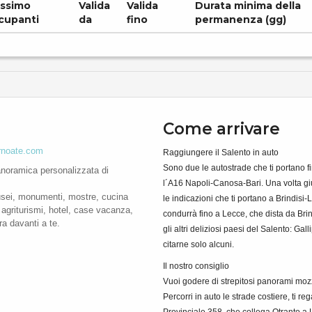
ssimo
Valida
Valida
Durata minima della
cupanti
da
fino
permanenza (gg)
Come arrivare
ornoate.com
Raggiungere il Salento in auto
Sono due le autostrade che ti portano fi
anoramica personalizzata di
l´A16 Napoli-Canosa-Bari. Una volta giu
 musei, monumenti, mostre, cucina
le indicazioni che ti portano a Brindisi-
e, agriturismi, hotel, case vacanza,
condurrà fino a Lecce, che dista da Bri
ra davanti a te.
gli altri deliziosi paesi del Salento: Ga
citarne solo alcuni.
Il nostro consiglio
Vuoi godere di strepitosi panorami mozz
Percorri in auto le strade costiere, ti 
Provinciale 358, che collega Otranto a 