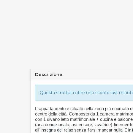
Descrizione
Questa struttura offre uno sconto last minute 
L´appartamento è situato nella zona più rinomata di G
centro della città. Composto da 1 camera matrimoni
con 1 divano letto matrimoniale + cucina e balcone 
(aria condizionata, ascensore, lavatrice)
finemente 
all´insegna del relax senza farsi mancar nulla. E i