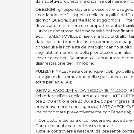
dai rispettivi proprietari, le distanze dal mare e mq
OBBLIGHI
: gli ospiti dovranno osservare le regole
ricordando che " Il rispetto della tranquillità del Pr
giorno". Qualora, durante il loro soggiorno all´int
dovessero mantenere un comportamento di civile
´unità) e rispettoso delle necessità dei confinant
ecc...), SALENTOVILLE si riserva la facoltà di allon
dalla casa, trattenendo l´intero ammontare pagato,
conseguire la richiesta del maggior danno subito.
segnalati al momento della prenotazione, in alcu
essere accettati. Se ammessi, il conduttore è ten
disinfestazione dell’immobile;
PULIZIA FINALE
: Resta comunque l’obbligo della pu
stoviglie e della rimozione della spazzatura (in di
extra pari ad € 50);
SERVIZI FACOLTATIVI DA REGOLARE IN LOCO
: B
richiedere all’atto della prenotazione, LATE CHECK
ore 21.00 entro le ore 23.00, ed € 50 per ingressi
preventivamente con l’agenzia), LATE CHECK-OUT €
(da concordare preventivamente con l’agenzia);
Il Conduttore dichiara di conoscere ed accettare l
Contratto pubblicate nel nostro portale.
Tutte le controversie nascenti dal presente cont