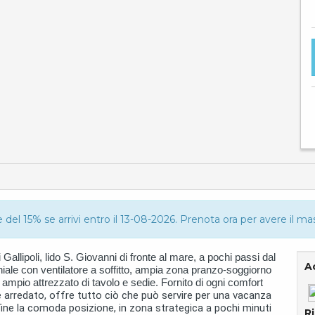
del 15% se arrivi entro il 13-08-2026. Prenota ora per avere il m
allipoli, lido S. Giovanni di fronte al mare, a pochi passi dal
Ac
ale con ventilatore a soffitto, ampia zona pranzo-soggiorno
ampio attrezzato di tavolo e sedie. Fornito di ogni comfort
arredato, offre tutto ciò che può servire per una vacanza
nfine la comoda posizione, in zona strategica a pochi minuti
R