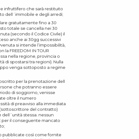
e infruttifero che sarà restituito
ato dell´immobile e degli arredi;
llare gratuitamente fino a 30
costo totale se cancella nei 30
nuta (secondo il Codice Civile) il
esteso anche ai 30gg successivi
venuta si intende l’impossibilità,
to con la FREEDOM IN TOUR
ssa nella regione, provincia o
 di spostarsi tra regioni). Nulla
ruppo venga sottoposto a regime
toscritto per la prenotazione dell
persone che potranno essere
eriodo di soggiorno, venisse
ate oltre il numero
sità di preavviso alla immediata
(sottoscrittore del contratto)
e dell´unità stessa. nessun
E per il conseguente mancato
to;
o pubblicate così come fornite