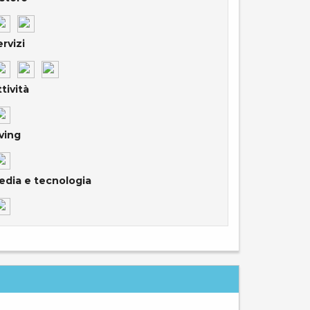
rvizi
tività
ving
edia e tecnologia