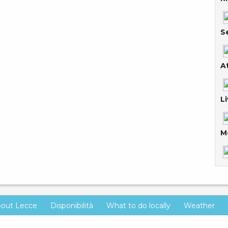
Se
At
Li
M
out Lecce
Disponibilità
What to do locally
Weather