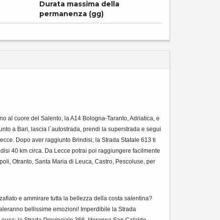
Durata massima della
permanenza (gg)
no al cuore del Salento, la A14 Bologna-Taranto, Adriatica, e
nto a Bari, lascia l´autostrada, prendi la superstrada e segui
Lecce. Dopo aver raggiunto Brindisi, la Strada Statale 613 ti
ndisi 40 km circa. Da Lecce potrai poi raggiungere facilmente
llipoli, Otranto, Santa Maria di Leuca, Castro, Pescoluse, per
afiato e ammirare tutta la bellezza della costa salentina?
regaleranno bellissime emozioni! Imperdibile la Strada
Leuca; la Strada Provinciale 366, litoranea San Cataldo-