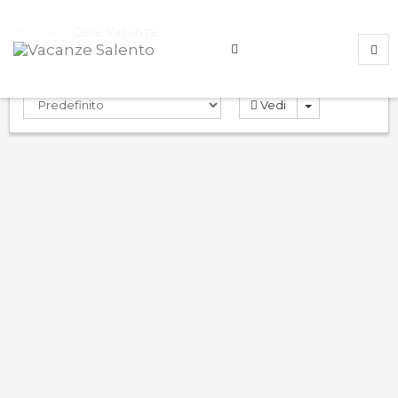
Home
Case Vacanza
Vedi
Rosa Virginia 30
0.0
PRENOTA
Case Vacanza
Gallipoli
,
Lecce
,
Italy
ND