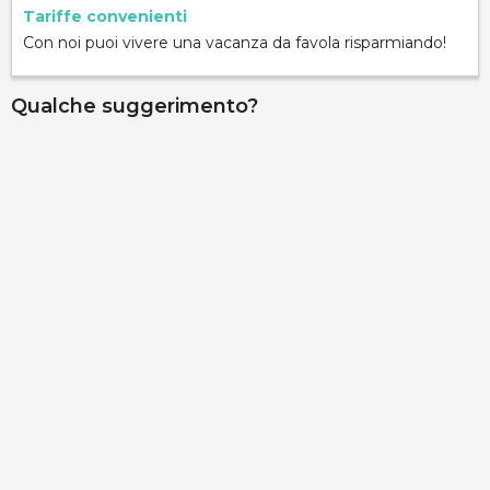
Tariffe convenienti
Con noi puoi vivere una vacanza da favola risparmiando!
Qualche suggerimento?
Palazzo Gallo - Camera Aragona
via Ribera 6, Gallipoli, 73014, Lecce, Italy
Info rapide
Dettagli
Palazzo Gallo - Camera Assanti