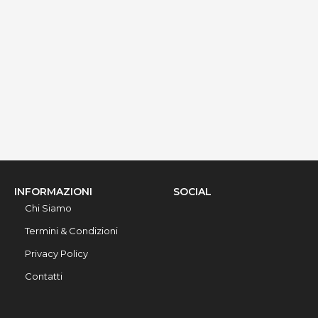
via Ribera 6, Gallipoli, 73014, Lecce, Italy
Info rapide
Dettagli
INFORMAZIONI
SOCIAL
Chi Siamo
Termini & Condizioni
Privacy Policy
Contatti