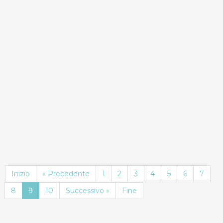
ND
Dettagli
Prenota Subito!
Inizio
« Precedente
1
2
3
4
5
6
7
8
9
10
Successivo »
Fine