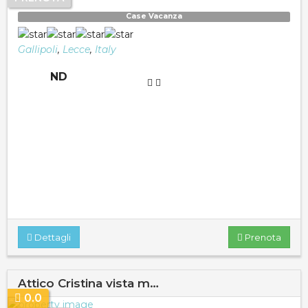
Case Vacanza
Gallipoli
,
Lecce
,
Italy
ND
Dettagli
Prenota
Attico Cristina vista m…
0.0