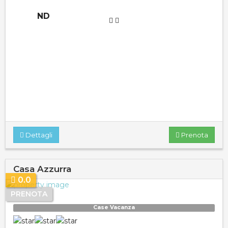
ND
Dettagli
Prenota
Casa Azzurra
0.0
PRENOTA
Case Vacanza