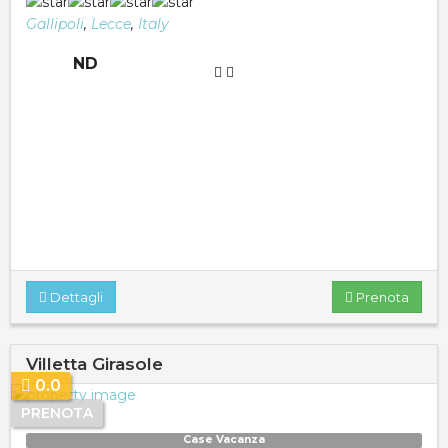
Gallipoli
,
Lecce
,
Italy
ND
Dettagli
Prenota
Villetta Girasole
0.0
PRENOTA
Case Vacanza