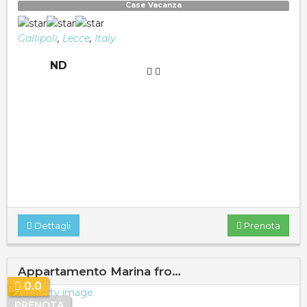
Case Vacanza
Gallipoli
,
Lecce
,
Italy
ND
Dettagli
Prenota
Appartamento Marina fro…
0.0
PRENOTA