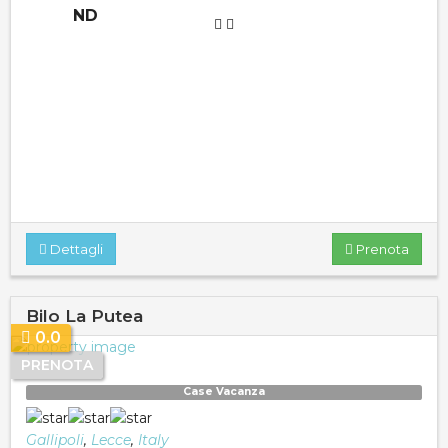
ND
Dettagli
Prenota
Bilo La Putea
0.0
PRENOTA
Case Vacanza
Gallipoli
,
Lecce
,
Italy