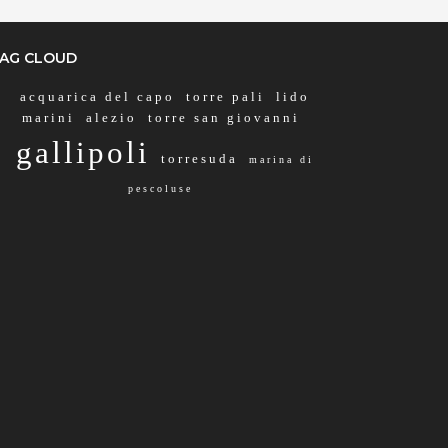
AG CLOUD
acquarica del capo
torre pali
lido
marini
alezio
torre san giovanni
gallipoli
torresuda
marina di
pescoluse