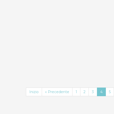
IMMEDIATA
0.0
Compara
Palazzo Gallo -
Camera …
Bed & Breakfast
Inizio
« Precedente
1
2
3
4
5