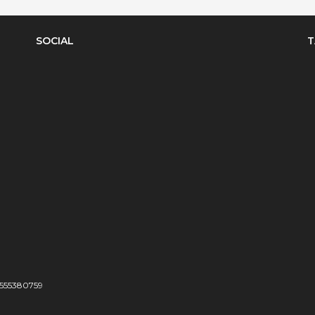
SOCIAL
T
04555380759