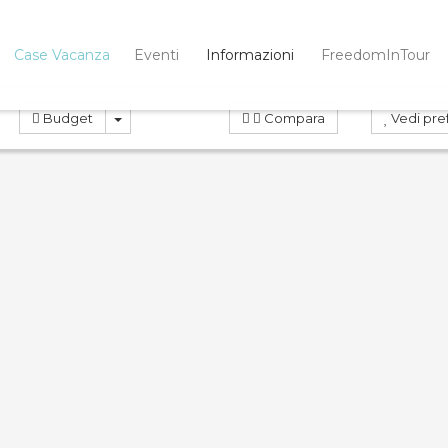
Case Vacanza
Eventi
Informazioni
FreedomInTour
Budget
Compara
Vedi pref
OTA
PRENOTA
ND
0.0
Compara
Co
etta Girasole
A casa ta Valeria
Case Vacanza
Case Vacanza