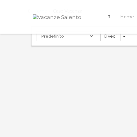
Home
Case Vacanza
Home
Vedi
PRENOTA
PREN
ND
0.0
0.0
Compara
Appartamento
Vill
Tresor 3