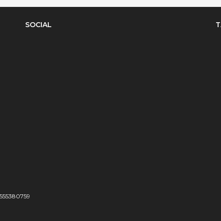
SOCIAL
T
04555380759