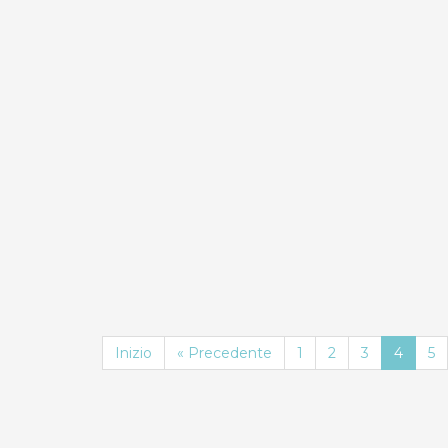
0.0
Compara
Rosa Virginia 21
Case Vacanza
Inizio
« Precedente
1
2
3
4
5