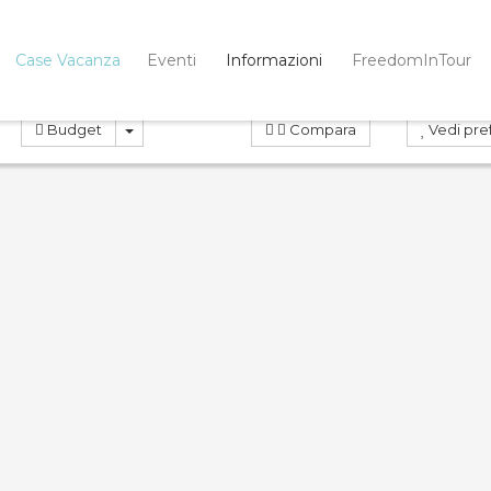
Case Vacanza
Eventi
Informazioni
FreedomInTour
Budget
Compara
Vedi pref
OTA
PRENOTA
ND
0
0.0
Compara
Co
 Virginia 18
Appartamento
Tresor 1
Case Vacanza