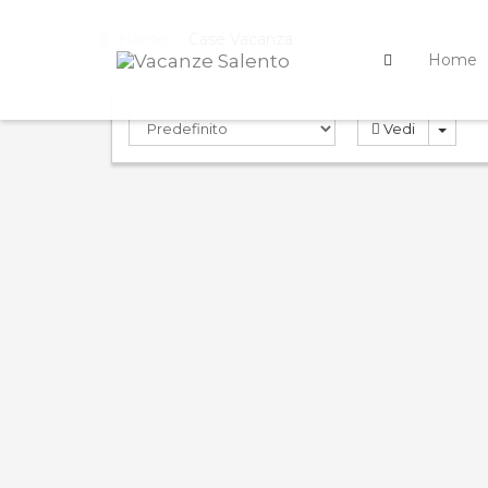
Home
Case Vacanza
Home
Vedi
PRENOTA
PREN
ND
9.0
10.
Compara
Rosa Virginia 22
Rosa
Case Vacanza