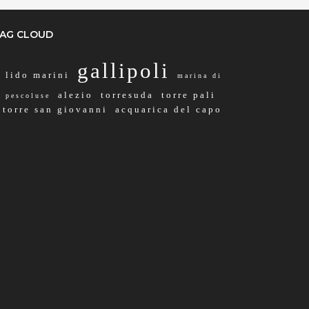
AG CLOUD
gallipoli
lido marini
marina di
alezio
torresuda
torre pali
pescoluse
torre san giovanni
acquarica del capo