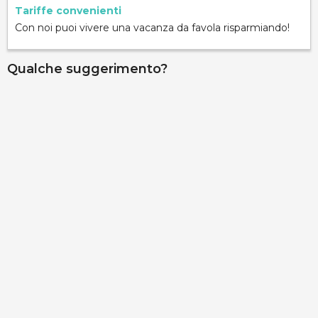
Tariffe convenienti
Con noi puoi vivere una vacanza da favola risparmiando!
Qualche suggerimento?
Palazzo Gallo - Camere Le Terrazze vista mare
via Ribera 6, Gallipoli, 73014, Lecce, Italy
Info rapide
Dettagli
Casa Cri