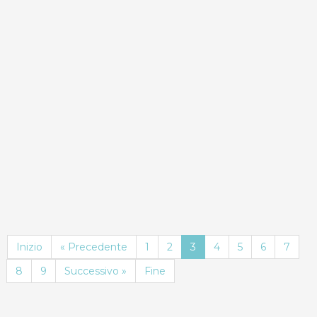
ND
Dettagli
Prenota
Inizio
« Precedente
1
2
3
4
5
6
7
8
9
Successivo »
Fine