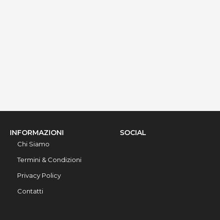
Via Muia, Alezio, 73011, Lecce, Italy
Info rapide
Dettagli
INFORMAZIONI
SOCIAL
Chi Siamo
Termini & Condizioni
Privacy Policy
Contatti