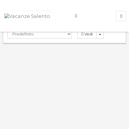
Home
Case Vacanza
Vedi
Residence Carducci
0.0
PRENOTA
Case Vacanza
Gallipoli
,
Lecce
,
Italy
ND